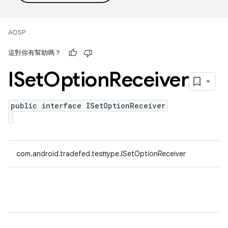
AOSP
這對你有幫助嗎？
ISet
Option
Receiver
public interface ISetOptionReceiver
com.android.tradefed.testtype.ISetOptionReceiver