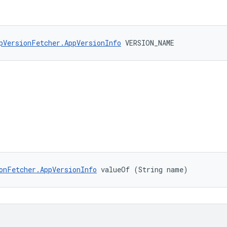
pVersionFetcher.AppVersionInfo
 VERSION_NAME
onFetcher.AppVersionInfo
 valueOf (String name)