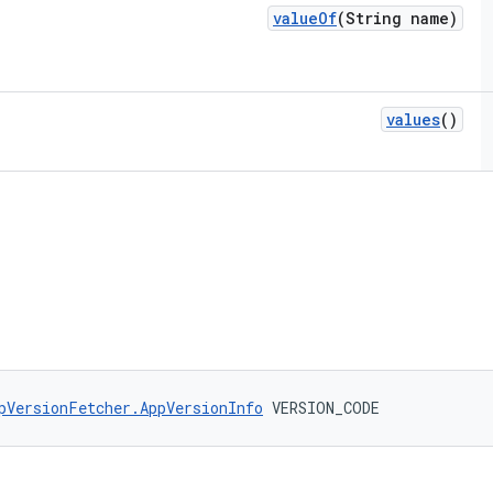
value
Of
(String name)
values
()
pVersionFetcher.AppVersionInfo
 VERSION_CODE