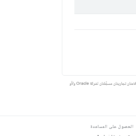
. إنّ Java وOpenJDK هما علامتان تجاريتان مسجَّلتان لشركة Oracle و/أو
الحصول على المساعدة