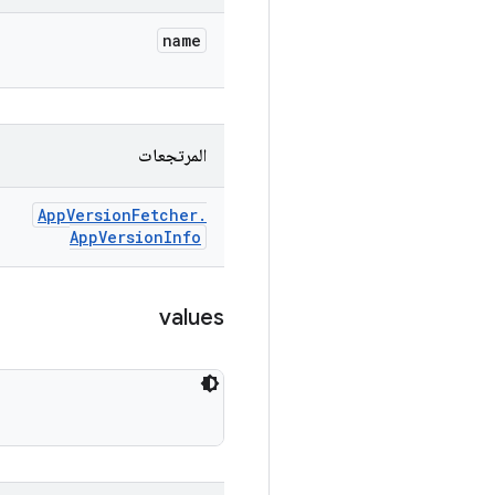
name
المرتجعات
App
Version
Fetcher
.
App
Version
Info
values