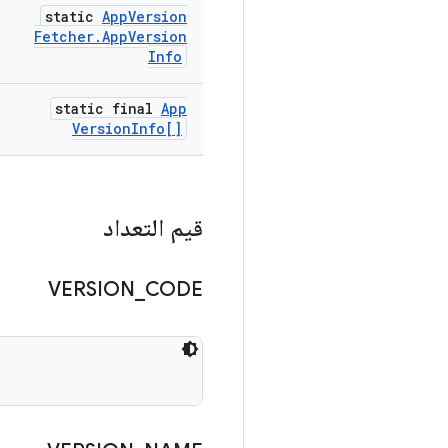
static
App
Version
Fetcher
.
App
Version
Info
static final
App
Version
Info[]
قيم التعداد
VERSION
_
CODE