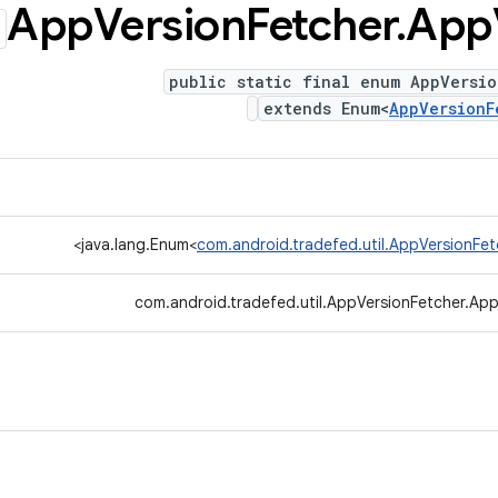
App
Version
Fetcher
.
App
public static final enum AppVersio
extends Enum<
AppVersionF
>
java.lang.Enum<
com.android.tradefed.util.AppVersionFet
com.android.tradefed.util.AppVersionFetcher.App