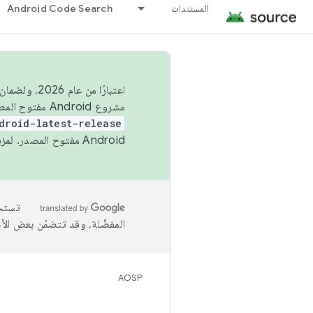
المستندات
Android Code Search
اعتبارًا من
مشروع Android مفتوح المصدر (AOSP) في الربعَين الثاني والرابع. لبناء مشروع Android مفتوح المصدر والمساهمة فيه، استخدِم
droid-latest-release
Android مفتوح المصدر. لمزيد من المعلومات، يُرجى الاطّلاع على
المفضّلة، وقد تتضمّن بعض الأ
AOSP