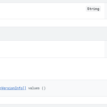
String
pVersionInfo[]
 values ()