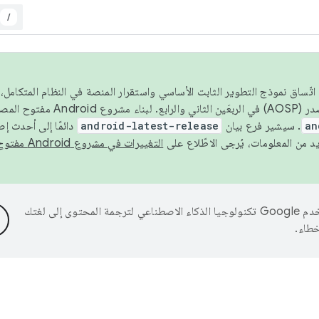
/
 عام 2026، ولضمان اتّساق نموذج التطوير الثابت الأساسي واستقرار المنصة في النظام المت
an
. سيشير فرع بيان
android-latest-release
دائمًا إلى أحدث إ
التغييرات في مشروع Android مفتوح المصدر
تستخدم Google تكنولوجيا الذكاء الاصطناعي لترجمة المحتوى إلى لغتك
خطاء.