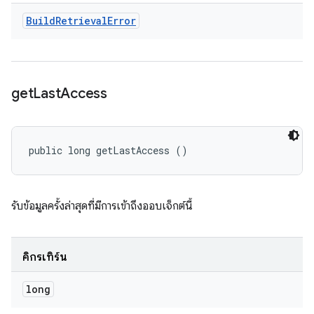
Build
Retrieval
Error
get
Last
Access
public long getLastAccess ()
รับข้อมูลครั้งล่าสุดที่มีการเข้าถึงออบเจ็กต์นี้
คิกรีเทิร์น
long