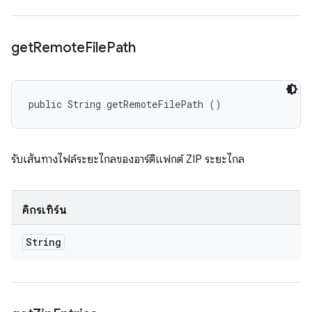
get
Remote
File
Path
public String getRemoteFilePath ()
รับเส้นทางไฟล์ระยะไกลของอาร์ติแฟกต์ ZIP ระยะไกล
คิกรีเทิร์น
String