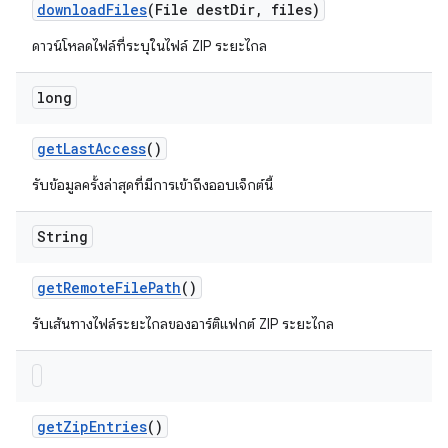
download
Files
(File dest
Dir
,
files)
ดาวน์โหลดไฟล์ที่ระบุในไฟล์ ZIP ระยะไกล
long
get
Last
Access
()
รับข้อมูลครั้งล่าสุดที่มีการเข้าถึงออบเจ็กต์นี้
String
get
Remote
File
Path
()
รับเส้นทางไฟล์ระยะไกลของอาร์ติแฟกต์ ZIP ระยะไกล
get
Zip
Entries
()