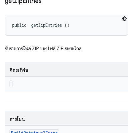
get
Zip
Entries
public 
 getZipEntries ()
รับรายการไฟล์ ZIP ของไฟล์ ZIP ระยะไกล
คิกรีเทิร์น
การโยน
Build
Retrieval
Error