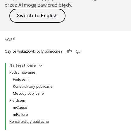
przez AI mogą zawierać błędy.
AOSP
Czy te wskazówki były pomocne?
Na tej stronie
Podsumowanie
Fieldsem
Konstruktory publiczne
Metody publiczne
Fieldsem
mCause
mFailure
Konstruktory publiczne