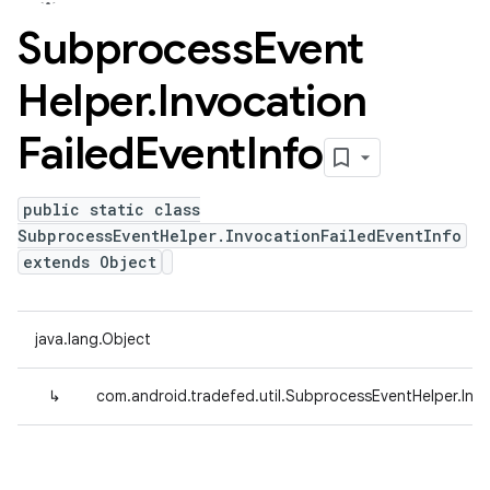
Subprocess
Event
Helper
.
Invocation
Failed
Event
Info
public static class
SubprocessEventHelper.InvocationFailedEventInfo
extends Object
java.lang.Object
↳
com.android.tradefed.util.SubprocessEventHelper.Invo