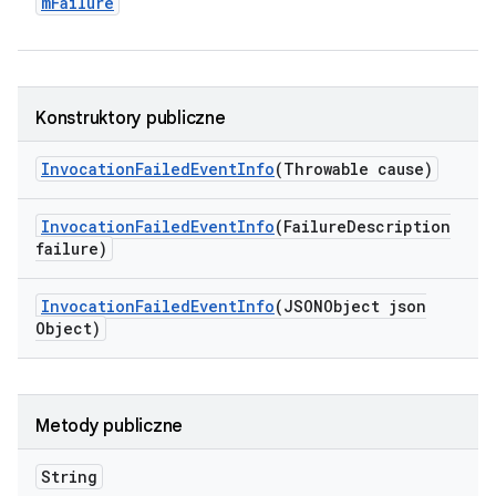
m
Failure
Konstruktory publiczne
Invocation
Failed
Event
Info
(Throwable cause)
Invocation
Failed
Event
Info
(Failure
Description
failure)
Invocation
Failed
Event
Info
(JSONObject json
Object)
Metody publiczne
String