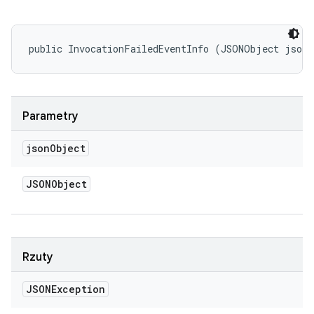
public InvocationFailedEventInfo (JSONObject json
Parametry
json
Object
JSONObject
Rzuty
JSONException