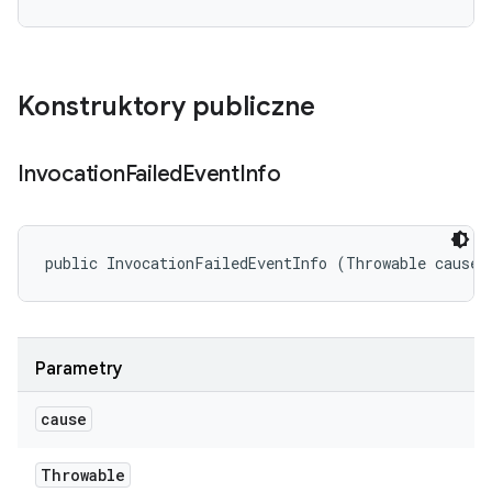
Konstruktory publiczne
Invocation
Failed
Event
Info
public InvocationFailedEventInfo (Throwable cause)
Parametry
cause
Throwable