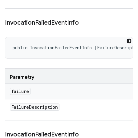
Invocation
Failed
Event
Info
public InvocationFailedEventInfo (FailureDescripti
Parametry
failure
Failure
Description
Invocation
Failed
Event
Info