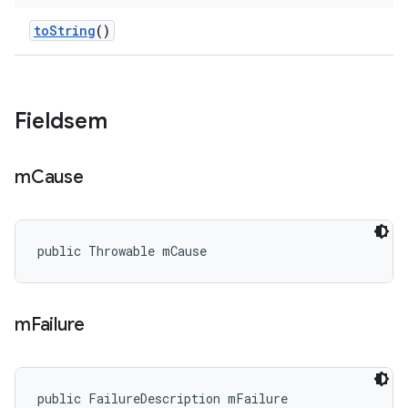
to
String
()
Fieldsem
m
Cause
public Throwable mCause
m
Failure
public FailureDescription mFailure