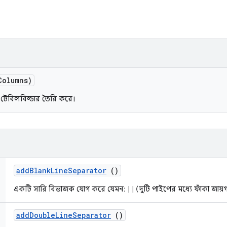
Columns)
ি টেবিলবিল্ডার তৈরি করে।
add
Blank
Line
Separator
()
একটি সারি বিভাজক যোগ করে যেমন: | | (দুটি পাইপের মধ্যে ফাঁকা জায়গ
add
Double
Line
Separator
()