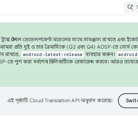
াঙ্ক স্টেবল ডেভেলপমেন্ট মডেলের সাথে সামঞ্জস্য রাখতে এবং ইকোসিস্ট
ে, আমরা প্রতি দুই ও চার ত্রৈমাসিকে (Q2 এবং Q4) AOSP-তে সোর্স
ান রাখতে,
android-latest-release
ব্যবহার করুন।
android
বদা AOSP-তে পুশ করা সর্বশেষ রিলিজটিকে রেফারেন্স করবে। আরও তথ্যের
এই পৃষ্ঠাটি
Cloud Translation API
অনুবাদ করেছে।