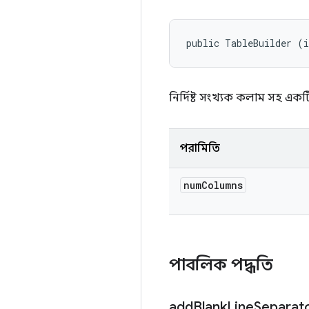
public TableBuilder (
নির্দিষ্ট সংখ্যক কলাম সহ এক
পরামিতি
num
Columns
পাবলিক পদ্ধতি
add
Blank
Line
Separat