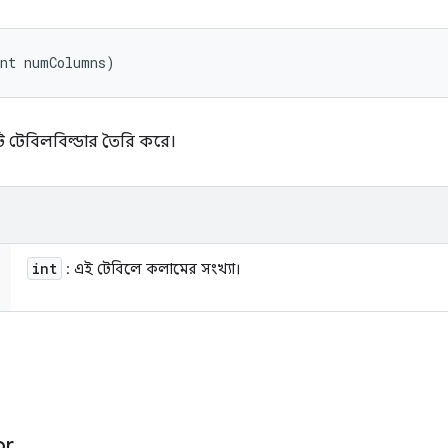
int numColumns)
টি টেবিলবিল্ডার তৈরি করে।
int
: এই টেবিলে কলামের সংখ্যা।
or