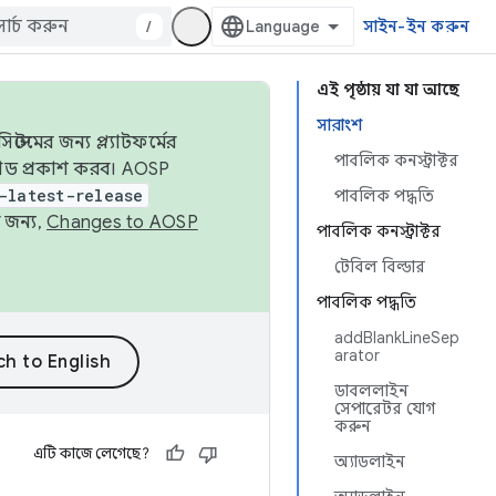
/
সাইন-ইন করুন
এই পৃষ্ঠায় যা যা আছে
সারাংশ
েমের জন্য প্ল্যাটফর্মের
পাবলিক কনস্ট্রাক্টর
 কোড প্রকাশ করব। AOSP
-latest-release
পাবলিক পদ্ধতি
 জন্য,
Changes to AOSP
পাবলিক কনস্ট্রাক্টর
টেবিল বিল্ডার
পাবলিক পদ্ধতি
addBlankLineSep
arator
ডাবললাইন
সেপারেটর যোগ
করুন
এটি কাজে লেগেছে?
অ্যাডলাইন