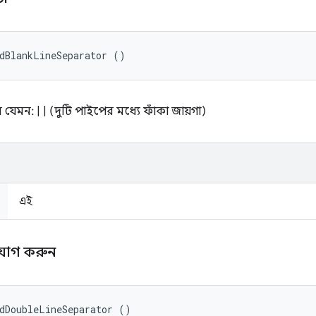
dBlankLineSeparator ()
মন: | | (দুটি পাইপের মধ্যে ফাঁকা জায়গা)
এই
যোগ করুন
dDoubleLineSeparator ()