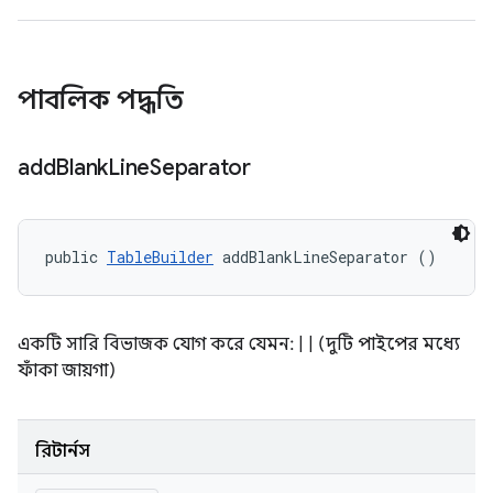
পাবলিক পদ্ধতি
add
Blank
Line
Separator
public 
TableBuilder
 addBlankLineSeparator ()
একটি সারি বিভাজক যোগ করে যেমন: | | (দুটি পাইপের মধ্যে
ফাঁকা জায়গা)
রিটার্নস