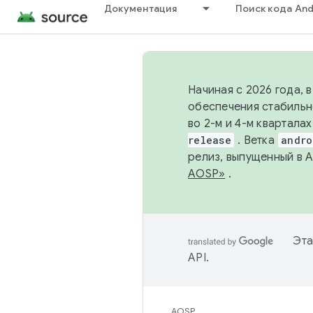
Документация
Поиск кода And
Начиная с 2026 года, 
обеспечения стабильн
во 2-м и 4-м квартала
release
. Ветка
andro
релиз, выпущенный в 
AOSP»
.
Эта
API
.
AOSP