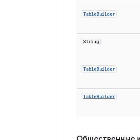
Table
Builder
String
Table
Builder
Table
Builder
Общественные 