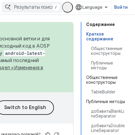
/
Войти
Содержание
Краткое
основной ветки и для
содержание
исходный код в AOSP
Общественные
ку
android-latest-
конструкторы
 самый последний
Публичные
здел «Изменения в
методы
Общественные
конструкторы
TableBuilder
Публичные методы
добавитьBlankLi
neSeparator
добавитьDouble
LineSeparator
 оказалась полезной?