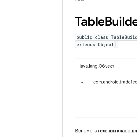
Table
Build
public class TableBuil
extends Object
java.lang.Объект
↳
com.android.tradefed.
Вспомогательный класс дл