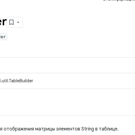
er
der
util.TableBuilder
я отображения матрицы элементов String в таблице.