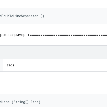
dDoubleLineSeparator ()
трок, например: +====================================
этот
dLine (String[] line)