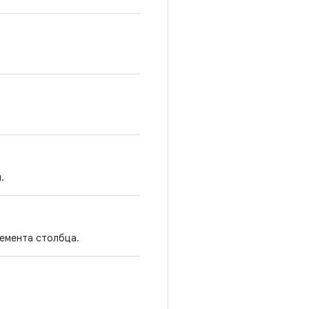
.
лемента столбца.