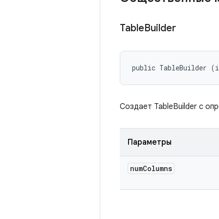
Table
Builder
public TableBuilder (
Создает TableBuilder с о
Параметры
num
Columns