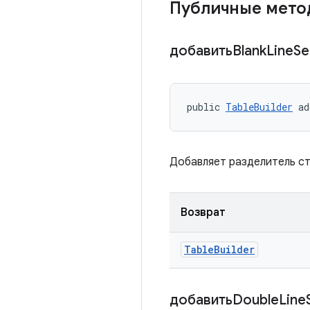
Публичные мет
добавитьBlank
Line
Se
public 
TableBuilder
 ad
Добавляет разделитель стр
Возврат
Table
Builder
добавитьDouble
Line