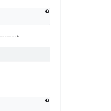
===== ==+