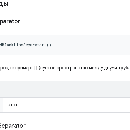
оды
parator
dBlankLineSeparator ()
ок, например: | | (пустое пространство между двумя труб
этот
Separator