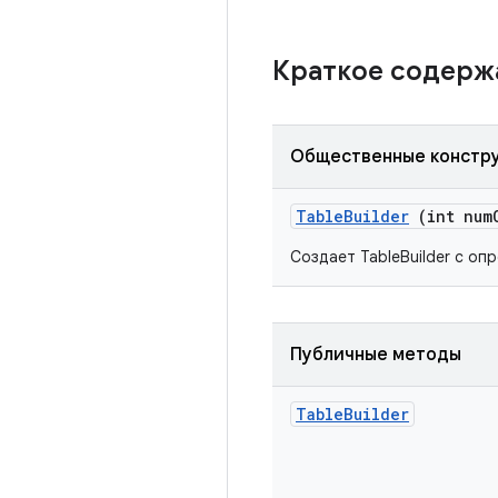
Краткое содер
Общественные констр
Table
Builder
(int num
Создает TableBuilder с о
Публичные методы
Table
Builder