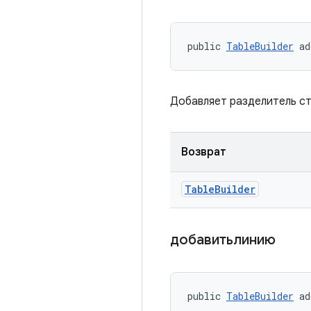
public 
TableBuilder
 ad
Добавляет разделитель с
Возврат
Table
Builder
добавитьлинию
public 
TableBuilder
 ad