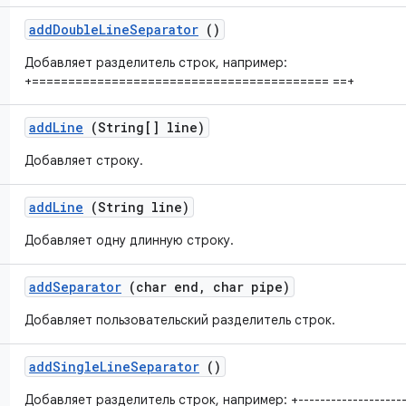
add
Double
Line
Separator
()
Добавляет разделитель строк, например:
+========================================= ==+
add
Line
(String[] line)
Добавляет строку.
add
Line
(String line)
Добавляет одну длинную строку.
add
Separator
(char end
,
char pipe)
Добавляет пользовательский разделитель строк.
add
Single
Line
Separator
()
Добавляет разделитель строк, например: +----------------------