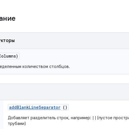
жание
укторы
Columns)
пределенным количеством столбцов.
add
Blank
Line
Separator
()
Добавляет разделитель строк, например: | | (пустое прост
трубами)