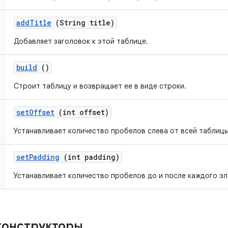
add
Title
(String title)
Добавляет заголовок к этой таблице.
build
()
Строит таблицу и возвращает ее в виде строки.
set
Offset
(int offset)
Устанавливает количество пробелов слева от всей таблицы
set
Padding
(int padding)
Устанавливает количество пробелов до и после каждого э
конструкторы