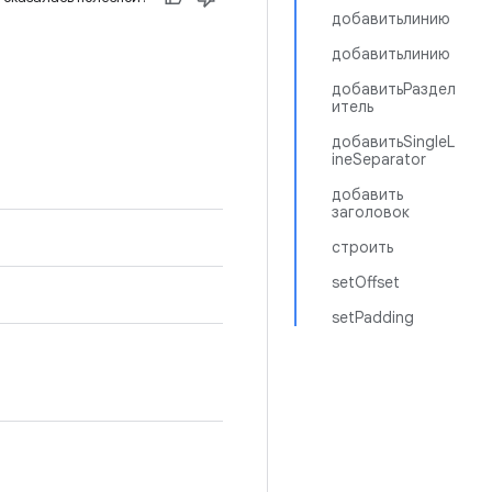
добавитьлинию
добавитьлинию
добавитьРаздел
итель
добавитьSingleL
ineSeparator
добавить
заголовок
строить
setOffset
setPadding