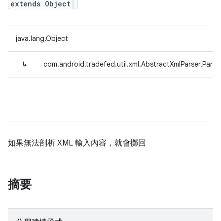
extends Object
java.lang.Object
↳
com.android.tradefed.util.xml.AbstractXmlParser.Pars
如果無法剖析 XML 輸入內容，就會擲回
摘要