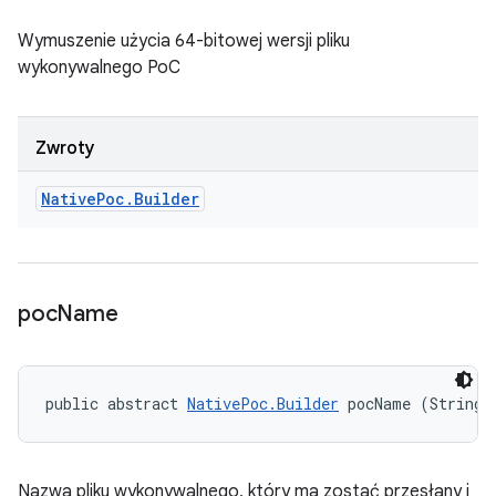
Wymuszenie użycia 64-bitowej wersji pliku
wykonywalnego PoC
Zwroty
Native
Poc
.
Builder
poc
Name
public abstract 
NativePoc.Builder
 pocName (String 
Nazwa pliku wykonywalnego, który ma zostać przesłany i