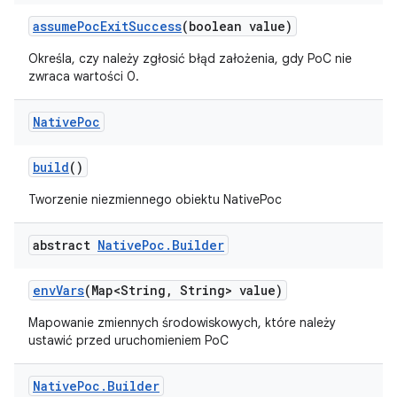
assume
Poc
Exit
Success
(boolean value)
Określa, czy należy zgłosić błąd założenia, gdy PoC nie
zwraca wartości 0.
Native
Poc
build
()
Tworzenie niezmiennego obiektu NativePoc
abstract
Native
Poc
.
Builder
env
Vars
(Map<String
,
String> value)
Mapowanie zmiennych środowiskowych, które należy
ustawić przed uruchomieniem PoC
Native
Poc
.
Builder