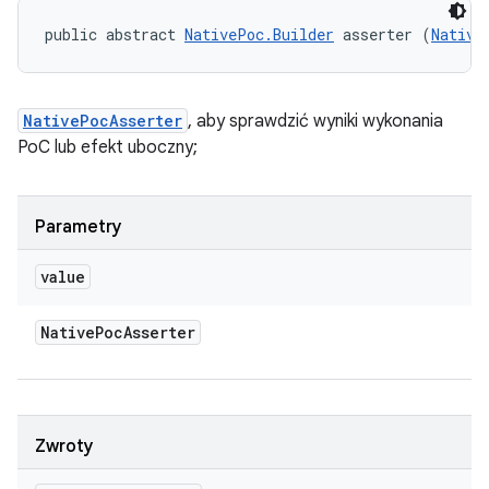
public abstract 
NativePoc.Builder
 asserter (
Native
NativePocAsserter
, aby sprawdzić wyniki wykonania
PoC lub efekt uboczny;
Parametry
value
Native
Poc
Asserter
Zwroty