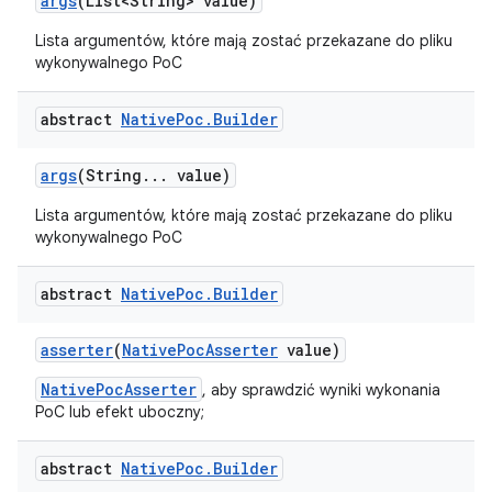
args
(List<String> value)
Lista argumentów, które mają zostać przekazane do pliku
wykonywalnego PoC
abstract
Native
Poc
.
Builder
args
(String
.
.
.
value)
Lista argumentów, które mają zostać przekazane do pliku
wykonywalnego PoC
abstract
Native
Poc
.
Builder
asserter
(
Native
Poc
Asserter
value)
NativePocAsserter
, aby sprawdzić wyniki wykonania
PoC lub efekt uboczny;
abstract
Native
Poc
.
Builder