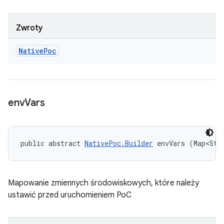
Zwroty
Native
Poc
env
Vars
public abstract 
NativePoc.Builder
 envVars (Map<Str
Mapowanie zmiennych środowiskowych, które należy
ustawić przed uruchomieniem PoC