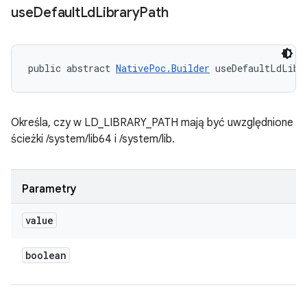
use
Default
Ld
Library
Path
public abstract 
NativePoc.Builder
 useDefaultLdLibr
Określa, czy w LD_LIBRARY_PATH mają być uwzględnione
ścieżki /system/lib64 i /system/lib.
Parametry
value
boolean