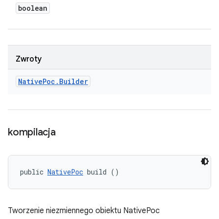
boolean
Zwroty
Native
Poc
.
Builder
kompilacja
public 
NativePoc
 build ()
Tworzenie niezmiennego obiektu NativePoc