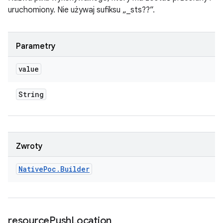
uruchomiony. Nie używaj sufiksu „_sts??”.
Parametry
value
String
Zwroty
Native
Poc
.
Builder
resource
Push
Location