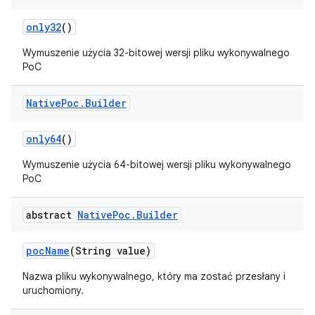
only32
()
Wymuszenie użycia 32-bitowej wersji pliku wykonywalnego
PoC
Native
Poc
.
Builder
only64
()
Wymuszenie użycia 64-bitowej wersji pliku wykonywalnego
PoC
abstract
Native
Poc
.
Builder
poc
Name
(String value)
Nazwa pliku wykonywalnego, który ma zostać przesłany i
uruchomiony.