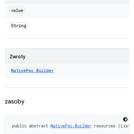
value
String
Zwroty
Native
Poc
.
Builder
zasoby
public abstract 
NativePoc.Builder
 resources (List<