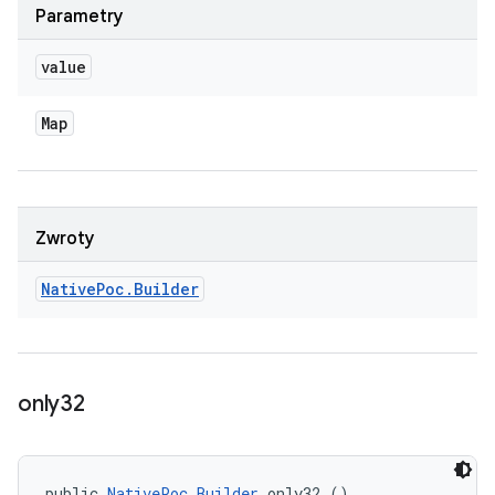
Parametry
value
Map
Zwroty
Native
Poc
.
Builder
only32
public 
NativePoc.Builder
 only32 ()