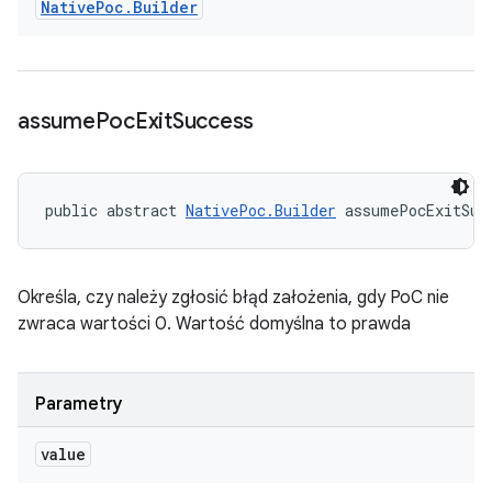
Native
Poc
.
Builder
assume
Poc
Exit
Success
public abstract 
NativePoc.Builder
 assumePocExitSuc
Określa, czy należy zgłosić błąd założenia, gdy PoC nie
zwraca wartości 0. Wartość domyślna to prawda
Parametry
value