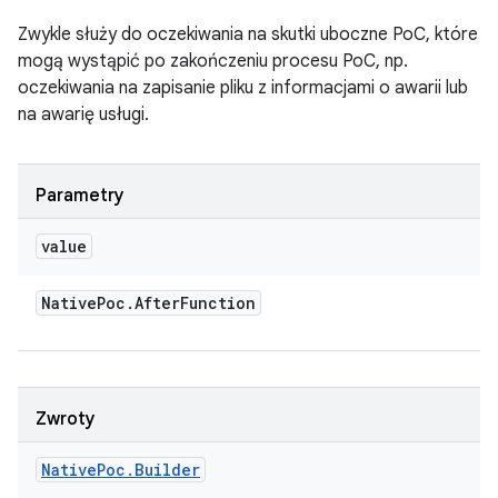
Zwykle służy do oczekiwania na skutki uboczne PoC, które
mogą wystąpić po zakończeniu procesu PoC, np.
oczekiwania na zapisanie pliku z informacjami o awarii lub
na awarię usługi.
Parametry
value
Native
Poc
.
After
Function
Zwroty
Native
Poc
.
Builder