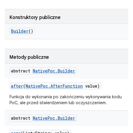
Konstruktory publiczne
Builder
()
Metody publiczne
abstract
Native
Poc
.
Builder
after
(
Native
Poc
.
After
Function
value)
Funkcja do wykonania po zakończeniu wykonywania kodu
PoC, ale przed stwierdzeniem lub oczyszczeniem.
abstract
Native
Poc
.
Builder