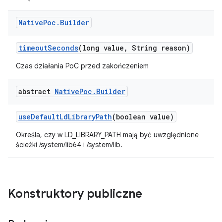
Native
Poc
.
Builder
timeout
Seconds
(long value
,
String reason)
Czas działania PoC przed zakończeniem
abstract
Native
Poc
.
Builder
use
Default
Ld
Library
Path
(boolean value)
Określa, czy w LD_LIBRARY_PATH mają być uwzględnione
ścieżki /system/lib64 i /system/lib.
Konstruktory publiczne