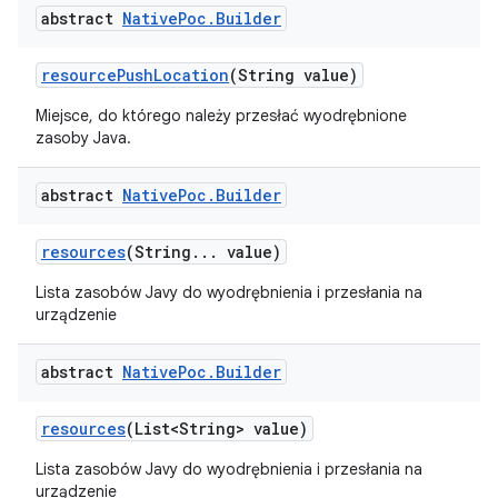
abstract
Native
Poc
.
Builder
resource
Push
Location
(String value)
Miejsce, do którego należy przesłać wyodrębnione
zasoby Java.
abstract
Native
Poc
.
Builder
resources
(String
.
.
.
value)
Lista zasobów Javy do wyodrębnienia i przesłania na
urządzenie
abstract
Native
Poc
.
Builder
resources
(List<String> value)
Lista zasobów Javy do wyodrębnienia i przesłania na
urządzenie