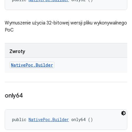
Wymuszenie użycia 32-bitowej wersji pliku wykonywalnego
PoC
Zwroty
Native
Poc
.
Builder
only64
public 
NativePoc.Builder
 only64 ()