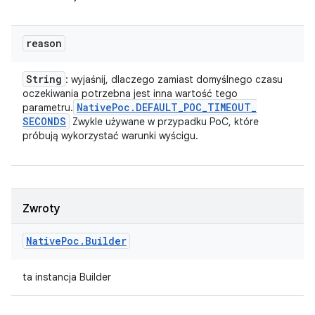
reason
String
: wyjaśnij, dlaczego zamiast domyślnego czasu
oczekiwania potrzebna jest inna wartość tego
Native
Poc
.
DEFAULT
_
POC
_
TIMEOUT
_
parametru.
SECONDS
Zwykle używane w przypadku PoC, które
próbują wykorzystać warunki wyścigu.
Zwroty
Native
Poc
.
Builder
ta instancja Builder