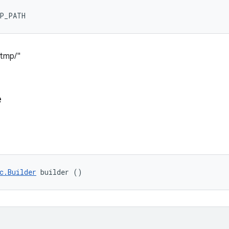
MP_PATH
/tmp/"
e
c.Builder
 builder ()