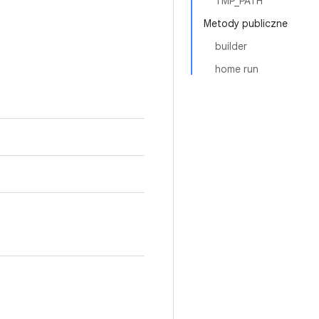
TMP_PATH
Metody publiczne
builder
home run