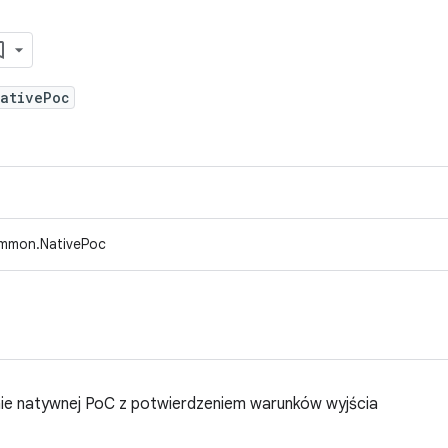
NativePoc
ommon.NativePoc
nie natywnej PoC z potwierdzeniem warunków wyjścia