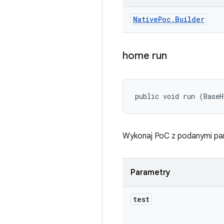
Native
Poc
.
Builder
home run
public void run (BaseH
Wykonaj PoC z podanymi par
Parametry
test