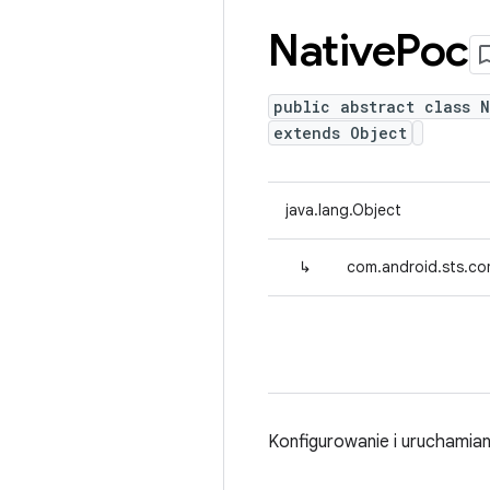
Native
Poc
public abstract class 
extends Object
java.lang.Object
↳
com.android.sts.c
Konfigurowanie i uruchamia