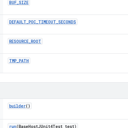
BUF
_
SIZE
DEFAULT
_
POC
_
TIMEOUT
_
SECONDS
RESOURCE
_
ROOT
TMP
_
PATH
builder
()
run
(Base
Host
JUnit4Test test)