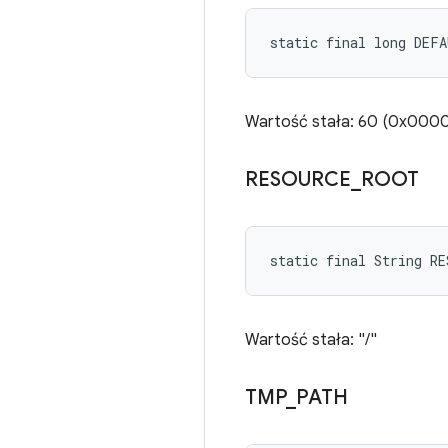
static final long DEF
Wartość stała: 60 (0x0
RESOURCE
_
ROOT
static final String R
Wartość stała: "/"
TMP
_
PATH