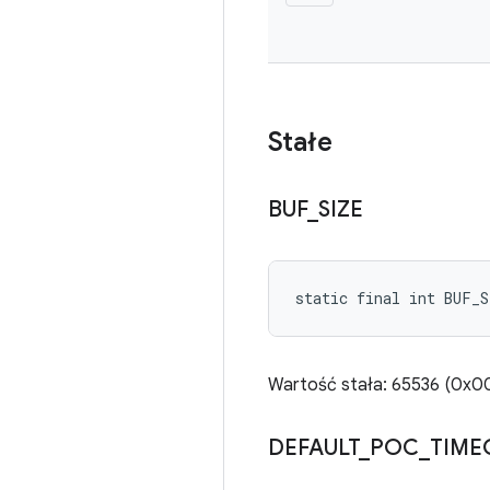
Stałe
BUF
_
SIZE
static final int BUF_S
Wartość stała: 65536 (0x
DEFAULT
_
POC
_
TIME