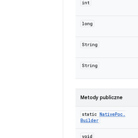
int
long
String
String
Metody publiczne
static
Native
Poc
.
Builder
void