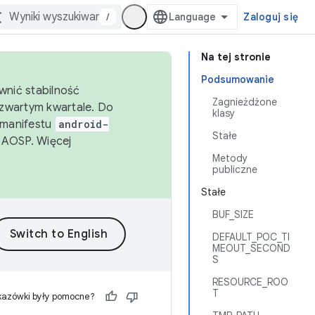
/
Zaloguj się
Na tej stronie
Podsumowanie
wnić stabilność
Zagnieżdżone
zwartym kwartale. Do
klasy
 manifestu
android-
Stałe
 AOSP. Więcej
Metody
publiczne
Stałe
BUF_SIZE
DEFAULT_POC_TI
MEOUT_SECOND
S
RESOURCE_ROO
T
kazówki były pomocne?