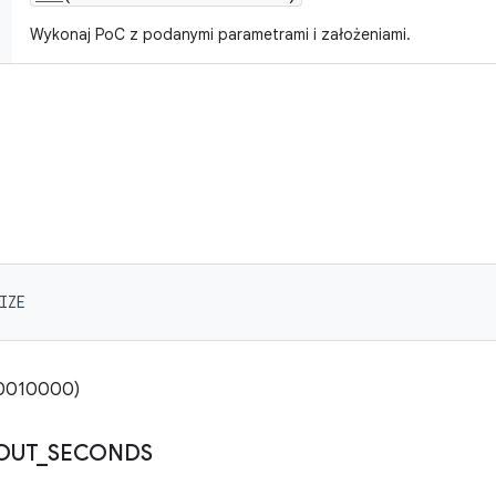
Wykonaj PoC z podanymi parametrami i założeniami.
IZE
00010000)
OUT
_
SECONDS