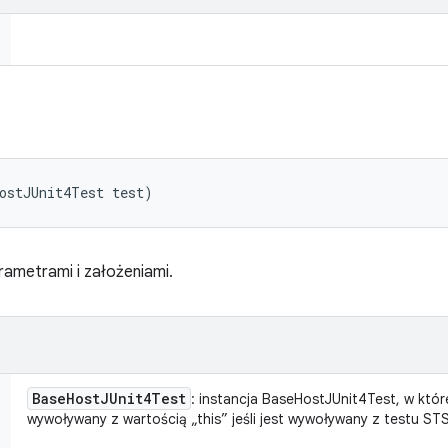
ostJUnit4Test test)
ametrami i założeniami.
Base
Host
JUnit4Test
: instancja BaseHostJUnit4Test, w któr
wywoływany z wartością „this” jeśli jest wywoływany z testu STS