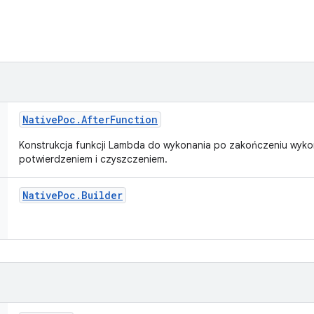
Native
Poc
.
After
Function
Konstrukcja funkcji Lambda do wykonania po zakończeniu wyko
potwierdzeniem i czyszczeniem.
Native
Poc
.
Builder