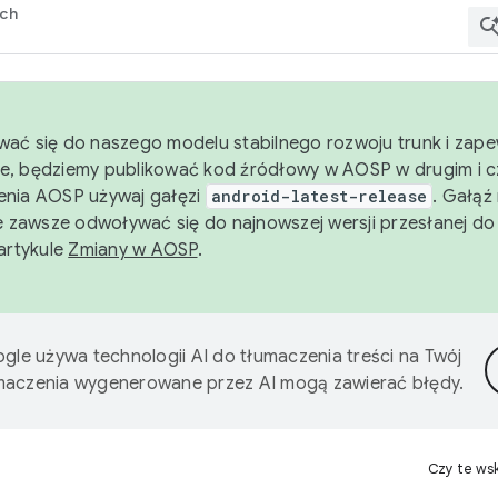
rch
wać się do naszego modelu stabilnego rozwoju trunk i zape
e, będziemy publikować kod źródłowy w AOSP w drugim i c
enia AOSP używaj gałęzi
android-latest-release
. Gałąź
 zawsze odwoływać się do najnowszej wersji przesłanej do
 artykule
Zmiany w AOSP
.
gle używa technologii AI do tłumaczenia treści na Twój
umaczenia wygenerowane przez AI mogą zawierać błędy.
Czy te ws