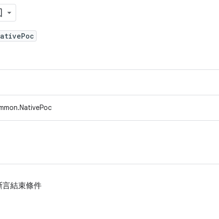
NativePoc
ommon.NativePoc
斷言結束條件