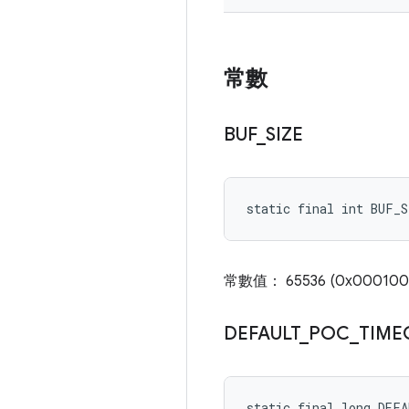
常數
BUF
_
SIZE
static final int BUF_S
常數值： 65536 (0x000100
DEFAULT
_
POC
_
TIME
static final long DEF