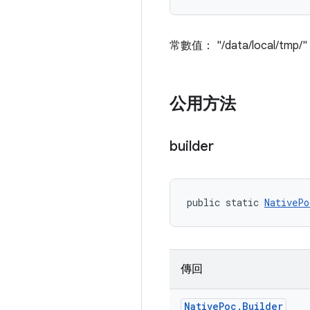
常數值： "/data/local/tmp/"
公用方法
builder
public static 
NativePo
傳回
Native
Poc
.
Builder