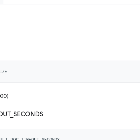
IZE
00)
OUT
_
SECONDS
AULT_POC_TIMEOUT_SECONDS