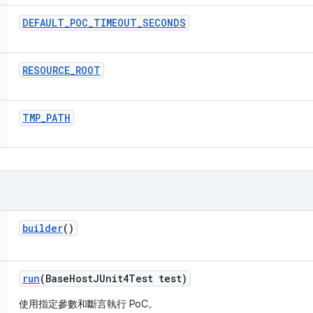
DEFAULT
_
POC
_
TIMEOUT
_
SECONDS
RESOURCE
_
ROOT
TMP
_
PATH
builder
()
run
(Base
Host
JUnit4Test test)
使用指定參數和斷言執行 PoC。