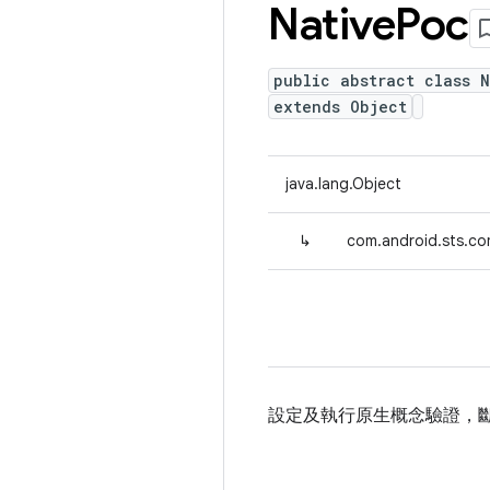
Native
Poc
public abstract class 
extends Object
java.lang.Object
↳
com.android.sts.c
設定及執行原生概念驗證，