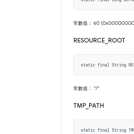
常數值： 60 (0x00000000
RESOURCE
_
ROOT
static final String R
常數值： "/"
TMP
_
PATH
static final String T