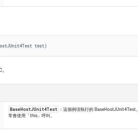
ostJUnit4Test test)
C。
Base
Host
JUnit4Test
：這個例項執行的 BaseHostJUnit4Te
常會使用「this」呼叫。