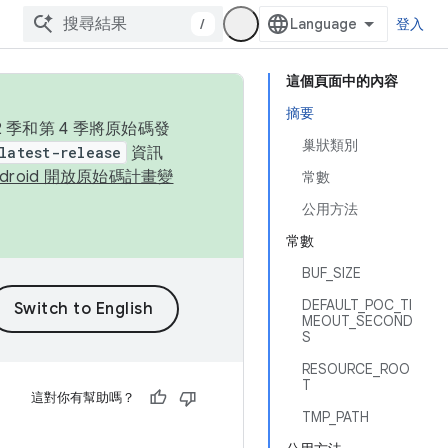
/
登入
這個頁面中的內容
摘要
季和第 4 季將原始碼發
巢狀類別
latest-release
資訊
ndroid 開放原始碼計畫變
常數
公用方法
常數
BUF_SIZE
DEFAULT_POC_TI
MEOUT_SECOND
S
RESOURCE_ROO
T
這對你有幫助嗎？
TMP_PATH