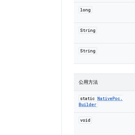
long
String
String
公用方法
static
Native
Poc
.
Builder
void