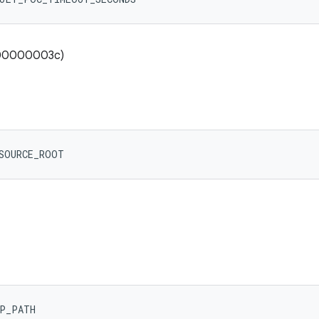
0000003c)
ESOURCE_ROOT
MP_PATH