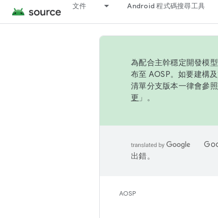
文件
Android 程式碼搜尋工具
為配合主幹穩定開發模型，
布至 AOSP。如要建構及
清單分支版本一律會參照推
更
」。
Go
出錯。
AOSP