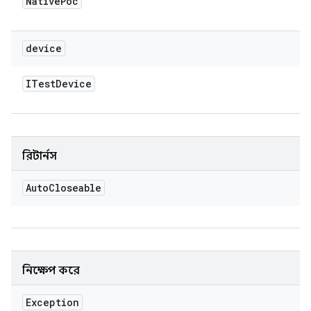
Native
Poc
device
ITest
Device
রিটার্নস
Auto
Closeable
নিক্ষেপ করে
Exception