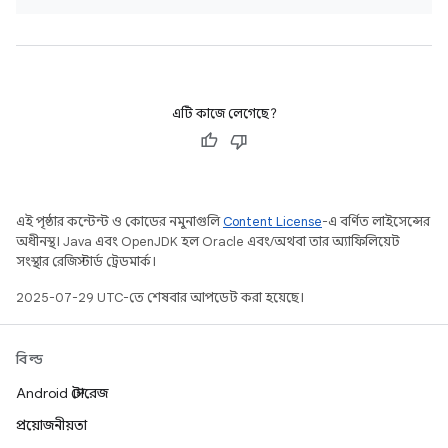
এটি কাজে লেগেছে?
এই পৃষ্ঠার কন্টেন্ট ও কোডের নমুনাগুলি
Content License
-এ বর্ণিত লাইসেন্সের
অধীনস্থ। Java এবং OpenJDK হল Oracle এবং/অথবা তার অ্যাফিলিয়েট
সংস্থার রেজিস্টার্ড ট্রেডমার্ক।
2025-07-29 UTC-তে শেষবার আপডেট করা হয়েছে।
বিল্ড
Android স্টোরেজ
প্রয়োজনীয়তা