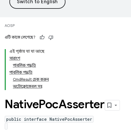
AOSP
এটি কাজে লেগেছে?
এই পৃষ্ঠায় যা যা আছে
সারাংশ
পাবলিক পদ্ধতি
পাবলিক পদ্ধতি
CmdResult চেক করুন
অটোক্লোজেবল সহ
Native
Poc
Asserter
public interface NativePocAsserter