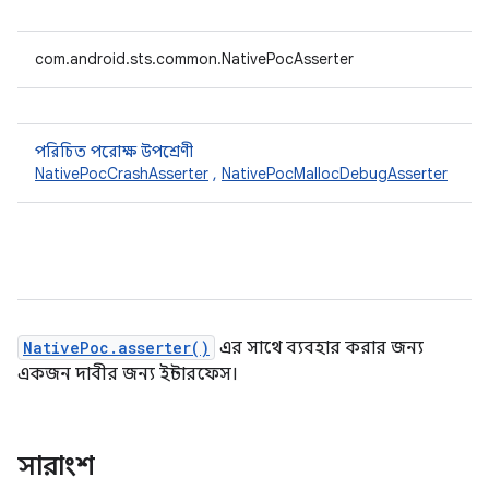
com.android.sts.common.NativePocAsserter
পরিচিত পরোক্ষ উপশ্রেণী
NativePocCrashAsserter
,
NativePocMallocDebugAsserter
NativePoc.asserter()
এর সাথে ব্যবহার করার জন্য
একজন দাবীর জন্য ইন্টারফেস।
সারাংশ