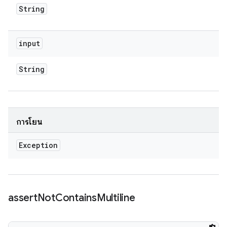
String
input
String
การโยน
Exception
assert
Not
Contains
Multiline