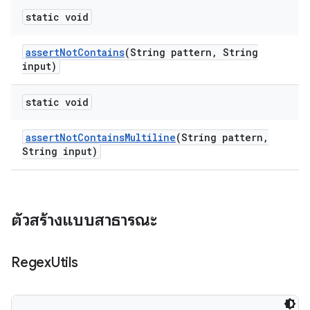
static void
assert
Not
Contains
(String pattern
,
String
input)
static void
assert
Not
Contains
Multiline
(String pattern
,
String input)
ตัวสร้างแบบสาธารณะ
Regex
Utils