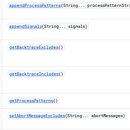
append
Process
Patterns
(String
.
.
.
process
Pattern
Str
append
Signals
(String
.
.
.
signals)
get
Backtrace
Excludes
()
get
Backtrace
Includes
()
get
Process
Patterns
()
set
Abort
Message
Excludes
(String
.
.
.
abort
Messages)