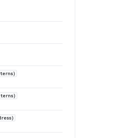
terns)
terns)
dress)