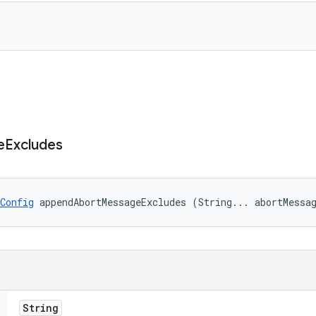
e
Excludes
Config
 appendAbortMessageExcludes (String... abortMessa
String