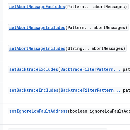
set
Abort
Message
Excludes
(Pattern
.
.
.
abort
Messages)
set
Abort
Message
Includes
(Pattern
.
.
.
abort
Messages)
set
Abort
Message
Includes
(String
.
.
.
abort
Messages)
set
Backtrace
Excludes
(
Backtrace
Filter
Pattern
.
.
.
pat
set
Backtrace
Includes
(
Backtrace
Filter
Pattern
.
.
.
pat
set
Ignore
Low
Fault
Address
(boolean ignore
Low
Fault
Ad