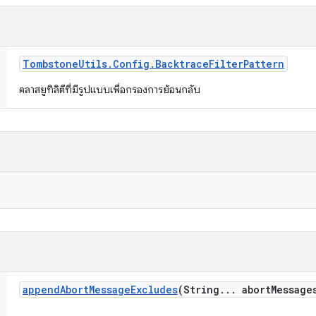
Tombstone
Utils
.
Config
.
Backtrace
Filter
Pattern
คลาสยูทิลิตีที่มีรูปแบบเพื่อกรองการย้อนกลับ
append
Abort
Message
Excludes
(String
.
.
.
abort
Message