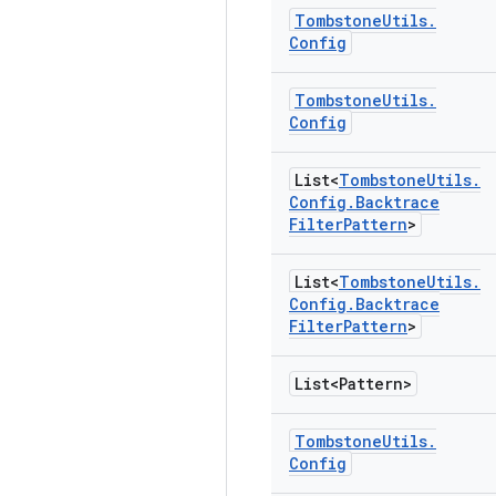
Tombstone
Utils
.
Config
Tombstone
Utils
.
Config
List<
Tombstone
Utils
.
Config
.
Backtrace
Filter
Pattern
>
List<
Tombstone
Utils
.
Config
.
Backtrace
Filter
Pattern
>
List<Pattern>
Tombstone
Utils
.
Config