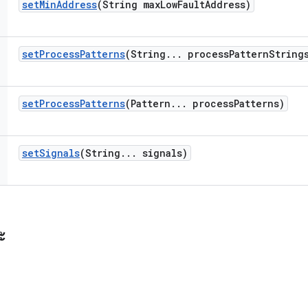
set
Min
Address
(String max
Low
Fault
Address)
set
Process
Patterns
(String
.
.
.
process
Pattern
String
set
Process
Patterns
(Pattern
.
.
.
process
Patterns)
set
Signals
(String
.
.
.
signals)
ะ