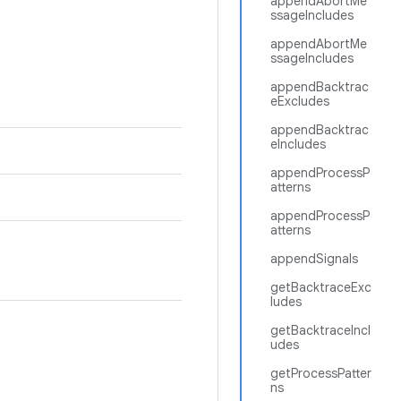
appendAbortMe
ssageIncludes
appendAbortMe
ssageIncludes
appendBacktrac
eExcludes
appendBacktrac
eIncludes
appendProcessP
atterns
appendProcessP
atterns
appendSignals
getBacktraceExc
ludes
getBacktraceIncl
udes
getProcessPatter
ns