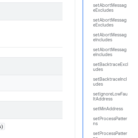
setAbortMessag
eExcludes
setAbortMessag
eExcludes
setAbortMessag
eIncludes
setAbortMessag
eIncludes
setBacktraceExcl
udes
setBacktraceIncl
udes
setIgnoreLowFau
ltAddress
setMinAddress
setProcessPatter
ns
s)
setProcessPatter