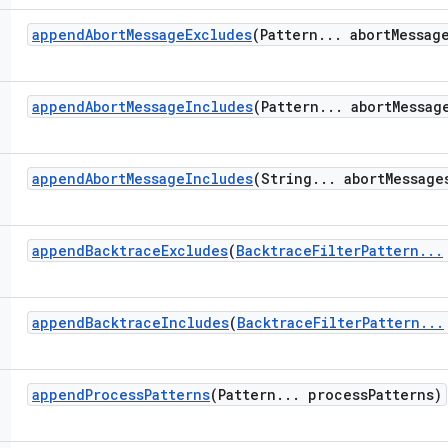
append
Abort
Message
Excludes
(Pattern
.
.
.
abort
Messag
append
Abort
Message
Includes
(Pattern
.
.
.
abort
Messag
append
Abort
Message
Includes
(String
.
.
.
abort
Message
append
Backtrace
Excludes
(
Backtrace
Filter
Pattern
.
.
.
append
Backtrace
Includes
(
Backtrace
Filter
Pattern
.
.
.
append
Process
Patterns
(Pattern
.
.
.
process
Patterns)