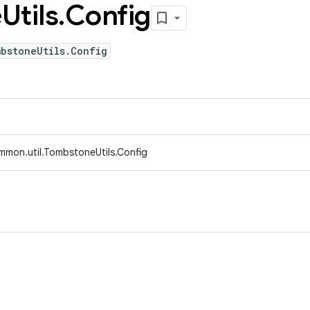
e
Utils
.
Config
mbstoneUtils.Config
mmon.util.TombstoneUtils.Config