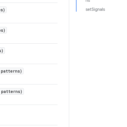
ns
setSignals
es)
es)
s)
patterns)
patterns)