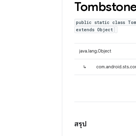
Tombston
public static class To
extends Object
java.lang.Object
↳
com.android.sts.co
สรุป