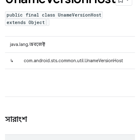
public final class UnameVersionHost
extends Object
java.lang.অবজেক্ট
↳
com.android.sts.common.util.UnameVersionHost
সারাংশ