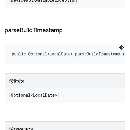
Device
Not
Available
Exception
parse
Build
Timestamp
public Optional<LocalDate> parseBuildTimestamp ()
রিটার্নস
Optional<Local
Date>
নিক্ষেপ করে