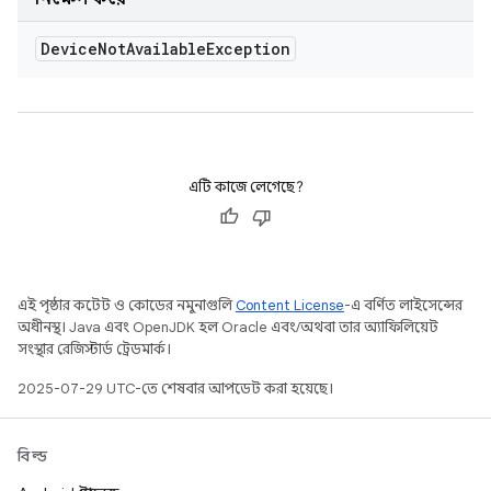
Device
Not
Available
Exception
এটি কাজে লেগেছে?
এই পৃষ্ঠার কন্টেন্ট ও কোডের নমুনাগুলি
Content License
-এ বর্ণিত লাইসেন্সের
অধীনস্থ। Java এবং OpenJDK হল Oracle এবং/অথবা তার অ্যাফিলিয়েট
সংস্থার রেজিস্টার্ড ট্রেডমার্ক।
2025-07-29 UTC-তে শেষবার আপডেট করা হয়েছে।
বিল্ড