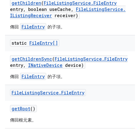
get
Children
(
File
Listing
Service
.
File
Entry
entry
,
boolean use
Cache
,
File
Listing
Service
.
IListing
Receiver
receiver)
FileEntry
傳回
的子項。
static
File
Entry[]
get
Children
Sync
(
File
Listing
Service
.
File
Entry
entry
,
INative
Device
device)
FileEntry
傳回
的子項。
File
Listing
Service
.
File
Entry
get
Root
()
傳回根元素。