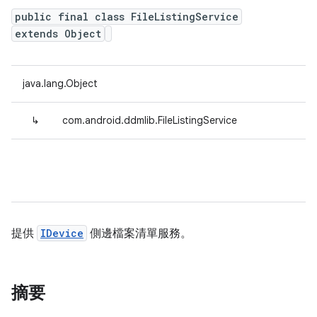
public final class FileListingService
extends Object
java.lang.Object
↳
com.android.ddmlib.FileListingService
提供
IDevice
側邊檔案清單服務。
摘要