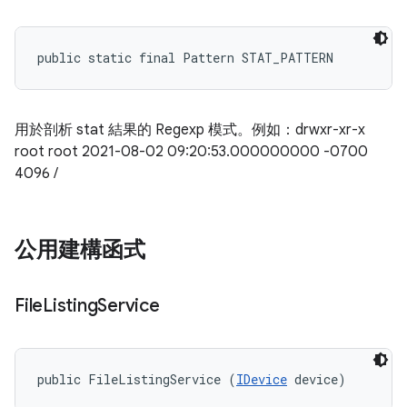
public static final Pattern STAT_PATTERN
用於剖析 stat 結果的 Regexp 模式。例如：drwxr-xr-x
root root 2021-08-02 09:20:53.000000000 -0700
4096 /
公用建構函式
File
Listing
Service
public FileListingService (
IDevice
 device)