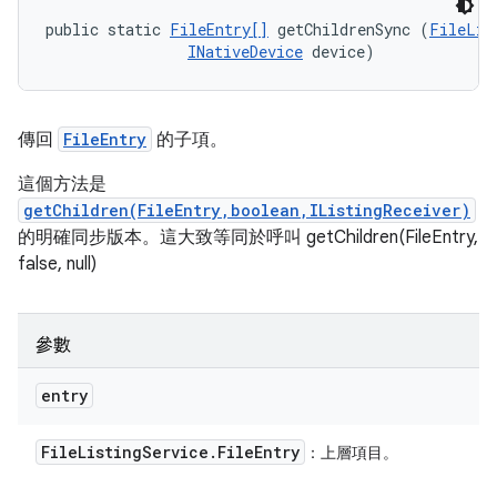
public static 
FileEntry[]
 getChildrenSync (
FileLis
INativeDevice
 device)
傳回
FileEntry
的子項。
這個方法是
getChildren(FileEntry,boolean,IListingReceiver)
的明確同步版本。這大致等同於呼叫 getChildren(FileEntry,
false, null)
參數
entry
File
Listing
Service
.
File
Entry
：上層項目。