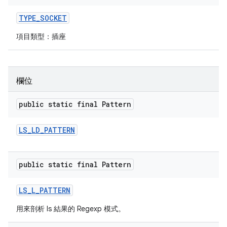
TYPE
_
SOCKET
項目類型：插座
欄位
public static final Pattern
LS
_
LD
_
PATTERN
public static final Pattern
LS
_
L
_
PATTERN
用來剖析 ls 結果的 Regexp 模式。