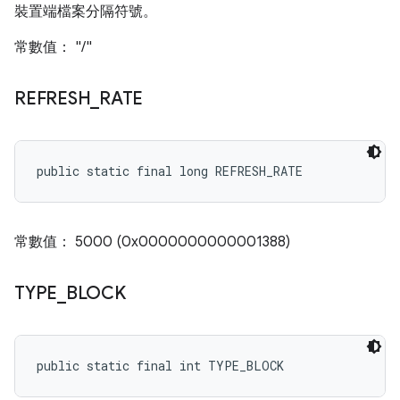
裝置端檔案分隔符號。
常數值： "/"
REFRESH
_
RATE
public static final long REFRESH_RATE
常數值： 5000 (0x0000000000001388)
TYPE
_
BLOCK
public static final int TYPE_BLOCK