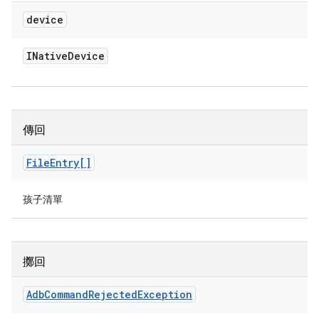
device
INative
Device
傳回
File
Entry[]
孩子清單
擲回
Adb
Command
Rejected
Exception