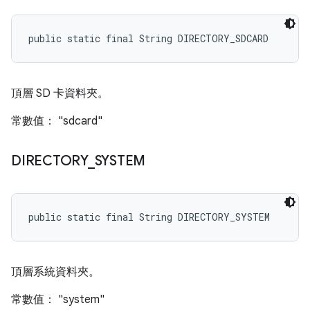
public static final String DIRECTORY_SDCARD
頂層 SD 卡資料夾。
常數值： "sdcard"
DIRECTORY
_
SYSTEM
public static final String DIRECTORY_SYSTEM
頂層系統資料夾。
常數值： "system"