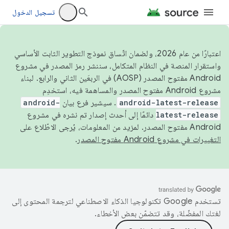
تسجيل الدخول
اعتبارًا من عام 2026، ولضمان اتّساق نموذج التطوير الثابت الأساسي
واستقرار المنصة في النظام المتكامل، سننشر رمز المصدر في مشروع
Android مفتوح المصدر (AOSP) في الربعَين الثاني والرابع. لبناء
مشروع Android مفتوح المصدر والمساهمة فيه، استخدِم
android-latest-release
. سيشير فرع بيان
android-
latest-release
دائمًا إلى أحدث إصدار تم نشره في مشروع
Android مفتوح المصدر. لمزيد من المعلومات، يُرجى الاطّلاع على
التغييرات في مشروع Android مفتوح المصدر
.
تستخدم Google تكنولوجيا الذكاء الاصطناعي لترجمة المحتوى إلى
لغتك المفضّلة، وقد تتضمّن بعض الأخطاء.