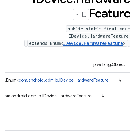
Feature
public static final enum
IDevice.HardwareFeature
extends Enum<
IDevice.HardwareFeature
>
java.lang.Object
ang.Enum<
com.android.ddmlib.IDevice.HardwareFeature
↳
com.android.ddmlib.IDevice.HardwareFeature
↳