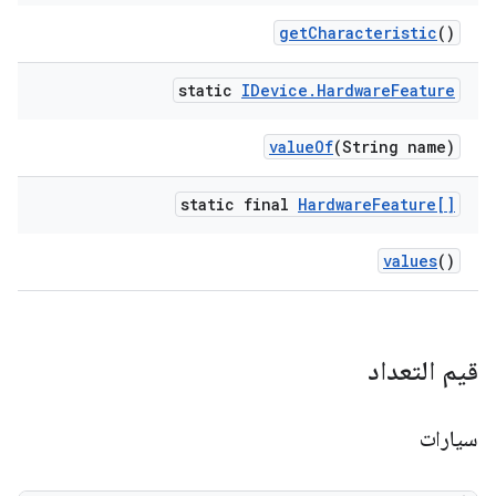
get
Characteristic
()
static
IDevice
.
Hardware
Feature
value
Of
(String name)
static final
Hardware
Feature[]
values
()
قيم التعداد
سيارات