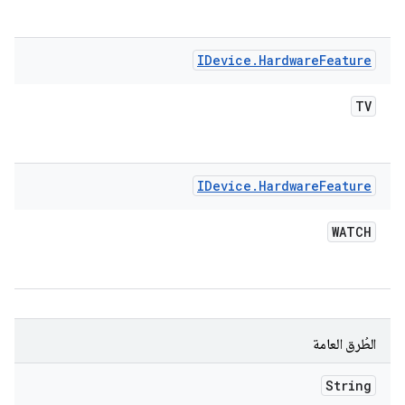
IDevice
.
Hardware
Feature
TV
IDevice
.
Hardware
Feature
WATCH
الطُرق العامة
String