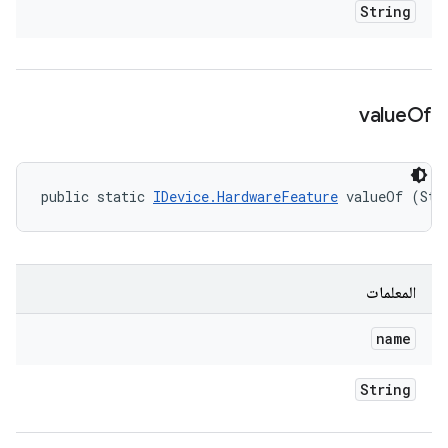
String
value
Of
public static 
IDevice.HardwareFeature
 valueOf (Str
المعلمات
name
String