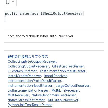
public interface IShellOutputReceiver
com.android.ddmlib.IShellOutputReceiver
既知の間接的なサブクラス
CollectingByteOutputReceiver
、
CollectingOutputReceiver
、
GTestListTestParser
、
GTestResultParser
、
IInstrumentationResultParser
、
InstallCreateReceiver
、
InstallReceiver
、
InstrumentationProtoResultParser
、
InstrumentationResultParser
、
LargeOutputReceiver
、
ListInstrumentationParser
、
MultiLineReceiver
、
MultiReceiver
、
NativeBenchmarkTestParser
、
NativeStressTestParser
、
NullOutputReceiver
、
PythonUnitTestResultParser
、