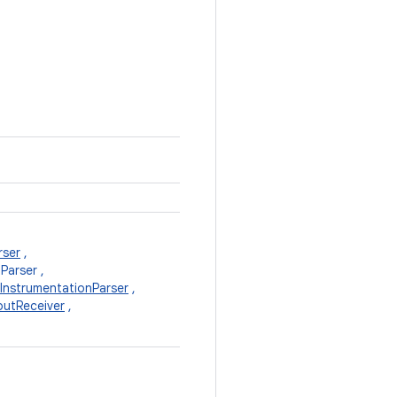
rser
,
Parser ,
tInstrumentationParser
,
putReceiver
,