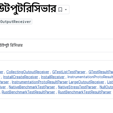
পুটরিসিভার
lOutputReceiver
উটপুট রিসিভার
er
,
CollectingOutputReceiver
,
GTestListTestParser
,
GTestResultPa
r
,
InstallCreateReceiver
,
InstallReceiver
, InstrumentationProtoResult
Parser
,
InstrumentationProtoResultParser
LargeOutputReceiver
,
Lis
iver
,
NativeBenchmarkTestParser
,
NativeStressTestParser
,
NullOut
,
RustBenchmarkTestResultParser
,
RustBenchmarkTestResultParser