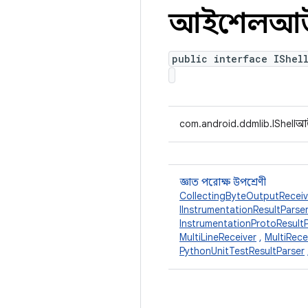
আইশেলআউট
public interface IShel
com.android.ddmlib.IShellআ
জ্ঞাত পরোক্ষ উপশ্রেণী
CollectingByteOutputReceiv
IInstrumentationResultParse
InstrumentationProtoResult
MultiLineReceiver
,
MultiRece
PythonUnitTestResultParser