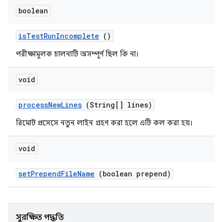
boolean
is
Test
Run
Incomplete
()
পরীক্ষামূলক চালনাটি অসম্পূর্ণ ছিল কি না।
void
process
New
Lines
(String[] lines)
রিমোট প্রসেসে নতুন লাইন গ্রহণ করা হলে এটি কল করা হয়।
void
set
Prepend
File
Name
(boolean prepend)
সুরক্ষিত পদ্ধতি