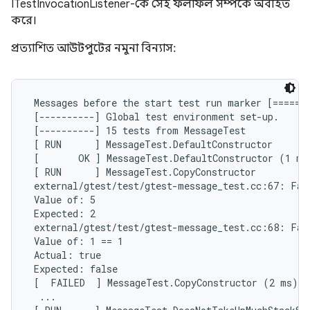
ITestInvocationListener-কে সেই ফলাফল সম্পর্কে অবহিত
করে।
প্রত্যাশিত আউটপুটের নমুনা বিন্যাস:
 Messages before the start test run marker [=======
 [----------] Global test environment set-up.

 [----------] 15 tests from MessageTest

 [ RUN      ] MessageTest.DefaultConstructor

 [       OK ] MessageTest.DefaultConstructor (1 ms)
 [ RUN      ] MessageTest.CopyConstructor

 external/gtest/test/gtest-message_test.cc:67: Fail
 Value of: 5

 Expected: 2

 external/gtest/test/gtest-message_test.cc:68: Fail
 Value of: 1 == 1

 Actual: true

 Expected: false

 [  FAILED  ] MessageTest.CopyConstructor (2 ms)

  ...
