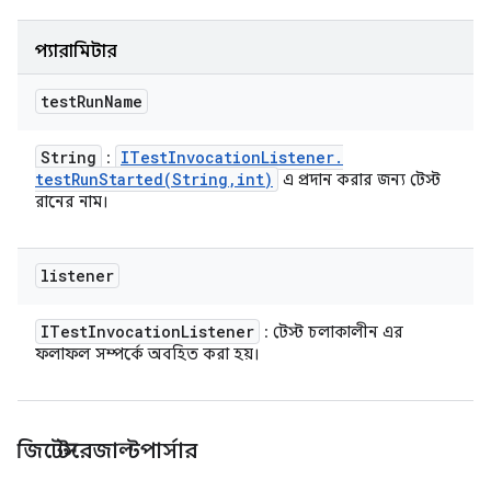
প্যারামিটার
test
Run
Name
String
ITest
Invocation
Listener
.
:
testRunStarted(
String
,
int)
এ প্রদান করার জন্য টেস্ট
রানের নাম।
listener
ITest
Invocation
Listener
: টেস্ট চলাকালীন এর
ফলাফল সম্পর্কে অবহিত করা হয়।
জিটেস্টরেজাল্টপার্সার