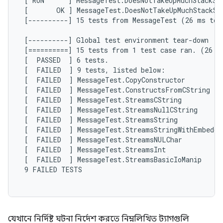
 [ RUN      ] MessageTest.DoesNotTakeUpMuchStackSpa
 [       OK ] MessageTest.DoesNotTakeUpMuchStackSpa
 [----------] 15 tests from MessageTest (26 ms tota
 [----------] Global test environment tear-down

 [==========] 15 tests from 1 test case ran. (26 ms
 [  PASSED  ] 6 tests.

 [  FAILED  ] 9 tests, listed below:

 [  FAILED  ] MessageTest.CopyConstructor

 [  FAILED  ] MessageTest.ConstructsFromCString

 [  FAILED  ] MessageTest.StreamsCString

 [  FAILED  ] MessageTest.StreamsNullCString

 [  FAILED  ] MessageTest.StreamsString

 [  FAILED  ] MessageTest.StreamsStringWithEmbedded
 [  FAILED  ] MessageTest.StreamsNULChar

 [  FAILED  ] MessageTest.StreamsInt

 [  FAILED  ] MessageTest.StreamsBasicIoManip

 9 FAILED TESTS

যেখানে নির্দিষ্ট ঘটনা নির্দেশ করতে নিম্নলিখিত ট্যাগগুলি