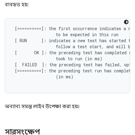
ব্যবহৃত হয়:
 [==========]: the first occurrence indicates a new
                  to be expected in this run

 [ RUN      ]: indicates a new test has started to 
                  follow a test start, and will be 
 [       OK ]: the preceding test has completed suc
                  took to run (in ms)

 [  FAILED  ]: the preceding test has failed, opti
 [==========]: the preceding test run has completed
                  (in ms)

অন্যান্য সমস্ত লাইন উপেক্ষা করা হয়।
সারসংক্ষেপ