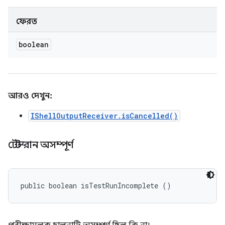
ফেরত
boolean
আরও দেখুন:
IShellOutputReceiver.isCancelled()
টেস্ট রান অসম্পূর্ণ
public boolean isTestRunIncomplete ()