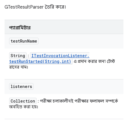
GTestResultParser তৈরি করে।
প্যারামিটার
test
Run
Name
String
ITest
Invocation
Listener
.
:
testRunStarted(
String
,
int)
এ প্রদান করার জন্য টেস্ট
রানের নাম।
listeners
Collection
: পরীক্ষা চলাকালীনই পরীক্ষার ফলাফল সম্পর্কে
অবহিত করা হয়।