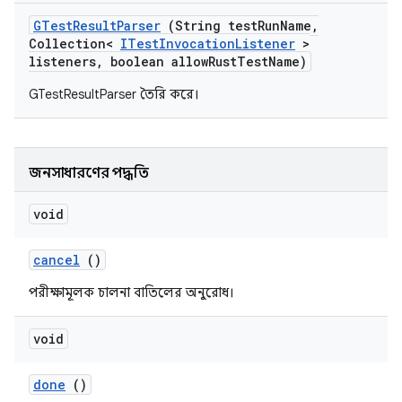
GTest
Result
Parser
(String test
Run
Name
,
Collection<
ITest
Invocation
Listener
>
listeners
,
boolean allow
Rust
Test
Name)
GTestResultParser তৈরি করে।
জনসাধারণের পদ্ধতি
void
cancel
()
পরীক্ষামূলক চালনা বাতিলের অনুরোধ।
void
done
()