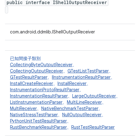
public interface IShellOutputReceiver
com.android.ddmlib.IShellOutputReceiver
已知間接子類別
CollectingByteOutputReceiver
、
CollectingOutputReceiver
、
GTestListTestParser
、
GTestResultParser
、
IInstrumentationResultParser
、
InstallCreateReceiver
、
InstallReceiver
、
InstrumentationProtoResultParser
、
InstrumentationResultParser
、
LargeOutputReceiver
、
ListInstrumentationParser
、
MultiLineReceiver
、
MultiReceiver
、
NativeBenchmarkTestParser
、
NativeStressTestParser
、
NullOutputReceiver
、
PythonUnitTestResultParser
、
RustBenchmarkResultParser
、
RustTestResultParser