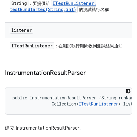
String
ITest
Run
Listener
.
：要提供給
testRunStarted(
String
,
int)
的測試執行名稱
listener
ITest
Run
Listener
：在測試執行期間收到測試結果通知
Instrumentation
Result
Parser
public InstrumentationResultParser (String runName,
                Collection<
ITestRunListener
> liste
建立 InstrumentationResultParser。