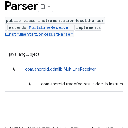
Parser
public class InstrumentationResultParser
extends
MultiLineReceiver
implements
IInstrumentationResultParser
java.lang.Object
↳
com.android.ddmlib.MultiLineReceiver
↳
com.android.tradefed.result.ddmlib.Instrumen