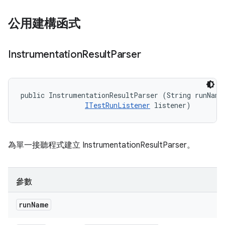
公用建構函式
Instrumentation
Result
Parser
public InstrumentationResultParser (String runName,
ITestRunListener
 listener)
為單一接聽程式建立 InstrumentationResultParser。
參數
run
Name