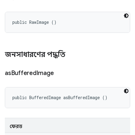
public RawImage ()
জনসাধারণের পদ্ধতি
as
Buffered
Image
public BufferedImage asBufferedImage ()
ফেরত