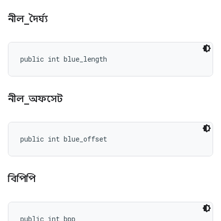
নীল
_
দৈর্ঘ্য
public int blue_length
নীল
_
অফসেট
public int blue_offset
বিপিপি
public int bpp