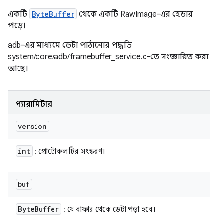
একটি
ByteBuffer
থেকে একটি RawImage-এর হেডার
পড়ে।
adb-এর মাধ্যমে ডেটা পাঠানোর পদ্ধতি
system/core/adb/framebuffer_service.c-তে সংজ্ঞায়িত করা
আছে।
প্যারামিটার
version
int
: প্রোটোকলটির সংস্করণ।
buf
Byte
Buffer
: যে বাফার থেকে ডেটা পড়া হবে।