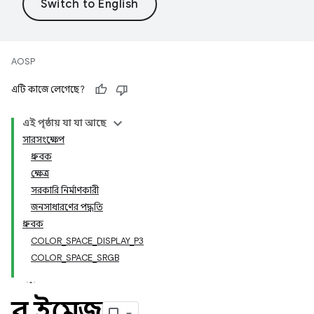
AOSP
এটি কাজে লেগেছে?
এই পৃষ্ঠায় যা যা আছে
সারসংক্ষেপ
ধ্রুবক
ক্ষেত্র
সরকারি নির্মাণকারী
জনসাধারণের পদ্ধতি
ধ্রুবক
COLOR_SPACE_DISPLAY_P3
COLOR_SPACE_SRGB
র ইমেজ