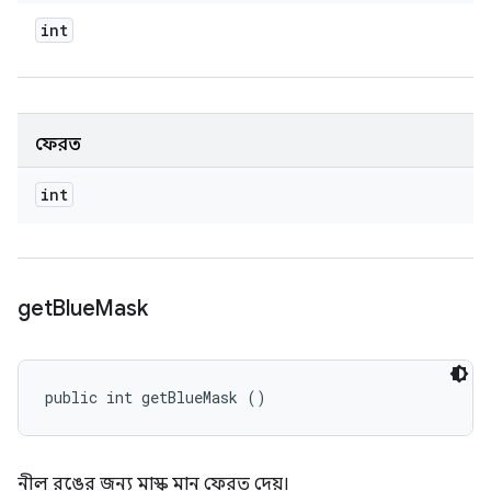
int
ফেরত
int
get
Blue
Mask
public int getBlueMask ()
নীল রঙের জন্য মাস্ক মান ফেরত দেয়।