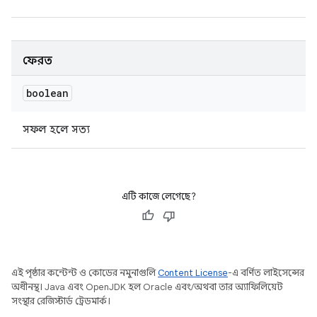
ফেরত
boolean
সফল হলে সত্য
এটি কাজে লেগেছে?
এই পৃষ্ঠার কন্টেন্ট ও কোডের নমুনাগুলি
Content License
-এ বর্ণিত লাইসেন্সের
অধীনস্থ। Java এবং OpenJDK হল Oracle এবং/অথবা তার অ্যাফিলিয়েট
সংস্থার রেজিস্টার্ড ট্রেডমার্ক।