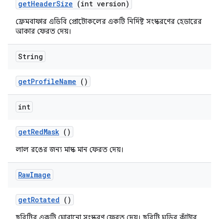
get
Header
Size
(int version)
ফ্রেমবাফার এডিবি প্রোটোকলের একটি নির্দিষ্ট সংস্করণের হেডারের
আকার ফেরত দেয়।
String
get
Profile
Name
()
int
get
Red
Mask
()
লাল রঙের জন্য মাস্ক মান ফেরত দেয়।
Raw
Image
get
Rotated
()
ছবিটির একটি ঘোরানো সংস্করণ ফেরত দেয়। ছবিটি ঘড়ির কাঁটার