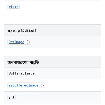
width
সরকারি নির্মাণকারী
Raw
Image
()
জনসাধারণের পদ্ধতি
Buffered
Image
as
Buffered
Image
()
int