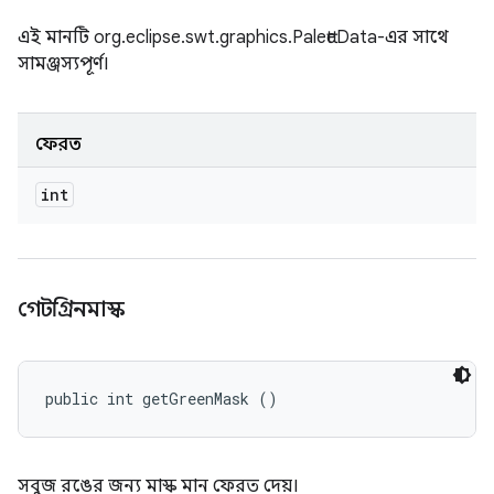
এই মানটি org.eclipse.swt.graphics.PaletteData-এর সাথে
সামঞ্জস্যপূর্ণ।
ফেরত
int
গেটগ্রিনমাস্ক
public int getGreenMask ()
সবুজ রঙের জন্য মাস্ক মান ফেরত দেয়।