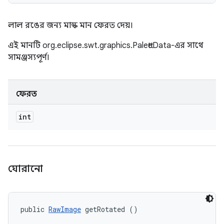
লাল রঙের জন্য মাস্ক মান ফেরত দেয়।
এই মানটি org.eclipse.swt.graphics.PaletteData-এর সাথে
সামঞ্জস্যপূর্ণ।
ফেরত
int
ঘোরানো
public 
RawImage
 getRotated ()