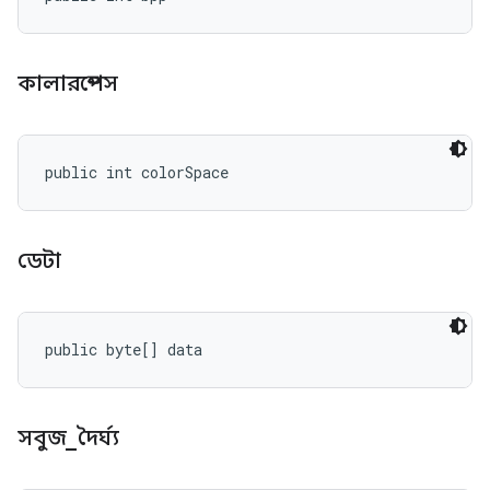
কালারস্পেস
public int colorSpace
ডেটা
public byte[] data
সবুজ
_
দৈর্ঘ্য