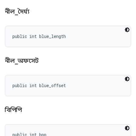
নীল
_
দৈর্ঘ্য
public int blue_length
নীল
_
অফসেট
public int blue_offset
বিপিপি
public int bpp