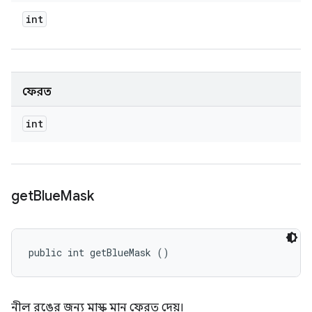
int
ফেরত
int
get
Blue
Mask
public int getBlueMask ()
নীল রঙের জন্য মাস্ক মান ফেরত দেয়।