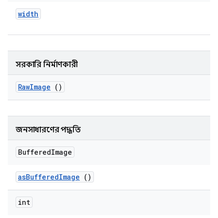
width
সরকারি নির্মাণকারী
Raw
Image
()
জনসাধারণের পদ্ধতি
Buffered
Image
as
Buffered
Image
()
int