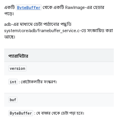
একটি
ByteBuffer
থেকে একটি RawImage-এর হেডার
পড়ে।
adb-এর মাধ্যমে ডেটা পাঠানোর পদ্ধতি
system/core/adb/framebuffer_service.c-তে সংজ্ঞায়িত করা
আছে।
প্যারামিটার
version
int
: প্রোটোকলটির সংস্করণ।
buf
Byte
Buffer
: যে বাফার থেকে ডেটা পড়া হবে।