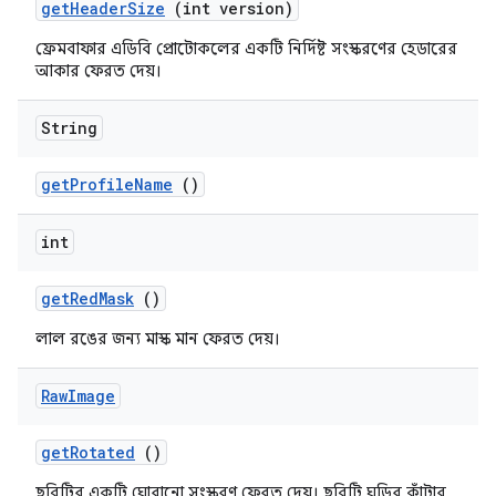
get
Header
Size
(int version)
ফ্রেমবাফার এডিবি প্রোটোকলের একটি নির্দিষ্ট সংস্করণের হেডারের
আকার ফেরত দেয়।
String
get
Profile
Name
()
int
get
Red
Mask
()
লাল রঙের জন্য মাস্ক মান ফেরত দেয়।
Raw
Image
get
Rotated
()
ছবিটির একটি ঘোরানো সংস্করণ ফেরত দেয়। ছবিটি ঘড়ির কাঁটার