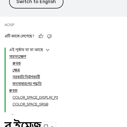
AOSP
এটি কাজে লেগেছে?
এই পৃষ্ঠায় যা যা আছে
সারসংক্ষেপ
ধ্রুবক
ক্ষেত্র
সরকারি নির্মাণকারী
জনসাধারণের পদ্ধতি
ধ্রুবক
COLOR_SPACE_DISPLAY_P3
COLOR_SPACE_SRGB
র ইমেজ