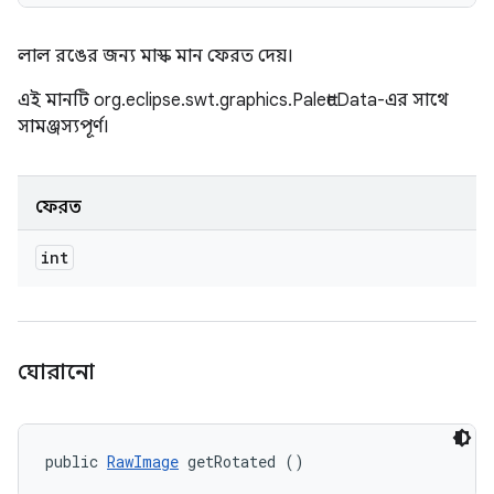
লাল রঙের জন্য মাস্ক মান ফেরত দেয়।
এই মানটি org.eclipse.swt.graphics.PaletteData-এর সাথে
সামঞ্জস্যপূর্ণ।
ফেরত
int
ঘোরানো
public 
RawImage
 getRotated ()