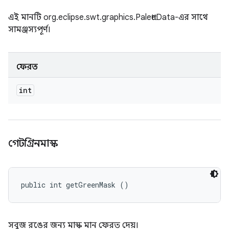
এই মানটি org.eclipse.swt.graphics.PaletteData-এর সাথে
সামঞ্জস্যপূর্ণ।
ফেরত
int
গেটগ্রিনমাস্ক
public int getGreenMask ()
সবুজ রঙের জন্য মাস্ক মান ফেরত দেয়।