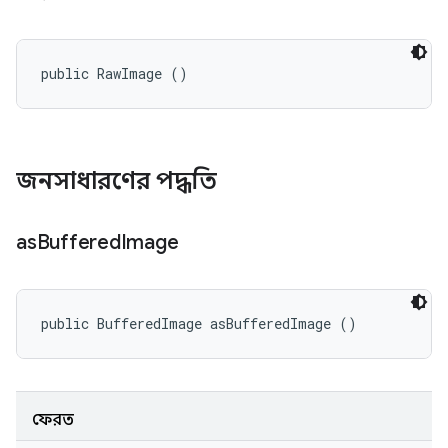
public RawImage ()
জনসাধারণের পদ্ধতি
as
Buffered
Image
public BufferedImage asBufferedImage ()
ফেরত