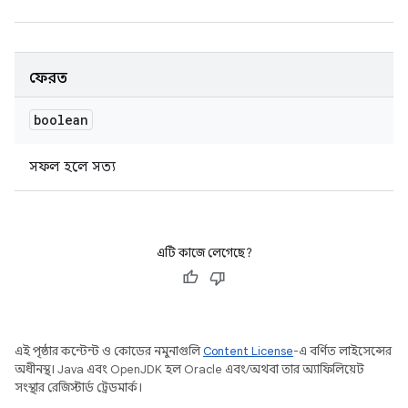
ফেরত
boolean
সফল হলে সত্য
এটি কাজে লেগেছে?
এই পৃষ্ঠার কন্টেন্ট ও কোডের নমুনাগুলি
Content License
-এ বর্ণিত লাইসেন্সের
অধীনস্থ। Java এবং OpenJDK হল Oracle এবং/অথবা তার অ্যাফিলিয়েট
সংস্থার রেজিস্টার্ড ট্রেডমার্ক।