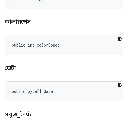
কালারস্পেস
public int colorSpace
ডেটা
public byte[] data
সবুজ
_
দৈর্ঘ্য