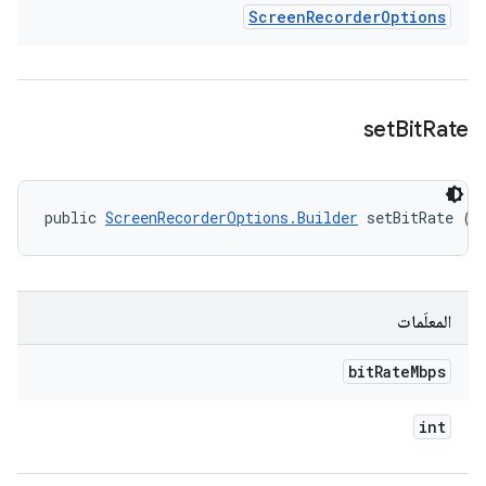
Screen
Recorder
Options
set
Bit
Rate
public 
ScreenRecorderOptions.Builder
 setBitRate (i
المعلَمات
bit
Rate
Mbps
int