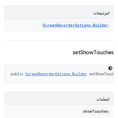
المرتجعات
Screen
Recorder
Options
.
Builder
set
Show
Touches
public 
ScreenRecorderOptions.Builder
 setShowTouche
المعلَمات
show
Touches