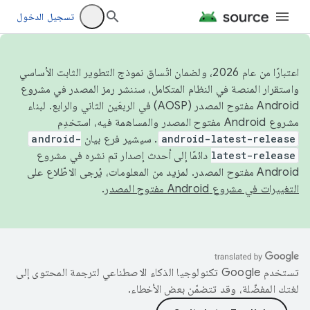
تسجيل الدخول
اعتبارًا من عام 2026، ولضمان اتّساق نموذج التطوير الثابت الأساسي
واستقرار المنصة في النظام المتكامل، سننشر رمز المصدر في مشروع
Android مفتوح المصدر (AOSP) في الربعَين الثاني والرابع. لبناء
مشروع Android مفتوح المصدر والمساهمة فيه، استخدِم
android-latest-release
. سيشير فرع بيان
android-
latest-release
دائمًا إلى أحدث إصدار تم نشره في مشروع
Android مفتوح المصدر. لمزيد من المعلومات، يُرجى الاطّلاع على
التغييرات في مشروع Android مفتوح المصدر
.
تستخدم Google تكنولوجيا الذكاء الاصطناعي لترجمة المحتوى إلى
لغتك المفضّلة، وقد تتضمّن بعض الأخطاء.