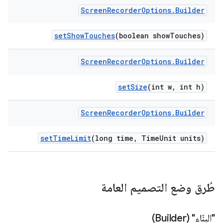
Screen
Recorder
Options
.
Builder
set
Show
Touches
(boolean show
Touches)
Screen
Recorder
Options
.
Builder
set
Size
(int w
,
int h)
Screen
Recorder
Options
.
Builder
set
Time
Limit
(long time
,
Time
Unit units)
طُرق وضع التصميم العامة
"البنّاء" (Builder)