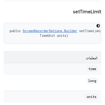
set
Time
Limit
public 
ScreenRecorderOptions.Builder
 setTimeLimit 
                TimeUnit units)
المعلَمات
time
long
units