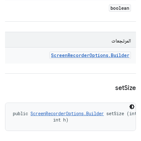
boolean
المرتجعات
Screen
Recorder
Options
.
Builder
set
Size
public 
ScreenRecorderOptions.Builder
 setSize (int w
                int h)