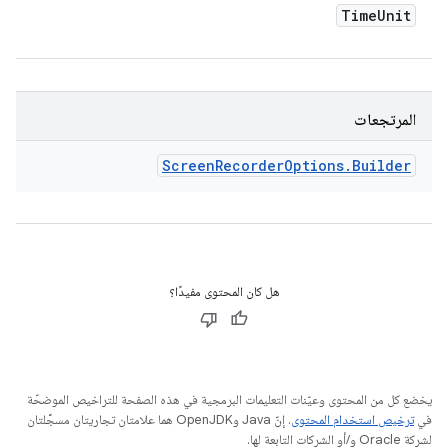
Time
Unit
المرتجعات
Screen
Recorder
Options
.
Builder
هل كان المحتوى مفيدًا؟
يخضع كل من المحتوى وعيّنات التعليمات البرمجية في هذه الصفحة للتراخيص الموضحّة
في
ترخيص استخدام المحتوى
. إنّ Java وOpenJDK هما علامتان تجاريتان مسجَّلتان
لشركة Oracle و/أو الشركات التابعة لها.