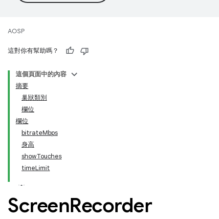
AOSP
這對你有幫助嗎？
這個頁面中的內容
摘要
巢狀類別
欄位
欄位
bitrateMbps
身高
showTouches
timeLimit
Screen
Recorder