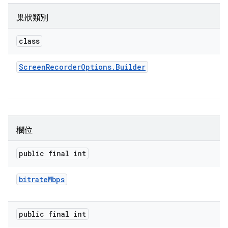
巢狀類別
class
Screen
Recorder
Options
.
Builder
欄位
public final int
bitrate
Mbps
public final int