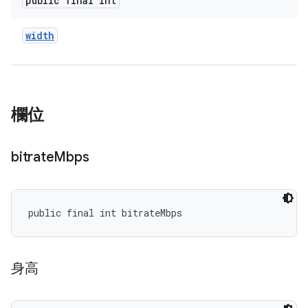
public final int
width
欄位
bitrate
Mbps
public final int bitrateMbps
身高