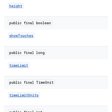
height
public final boolean
show
Touches
public final long
time
Limit
public final Time
Unit
time
Limit
Units