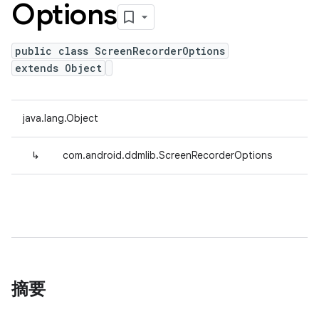
Options
public class ScreenRecorderOptions
extends Object
java.lang.Object
↳
com.android.ddmlib.ScreenRecorderOptions
摘要