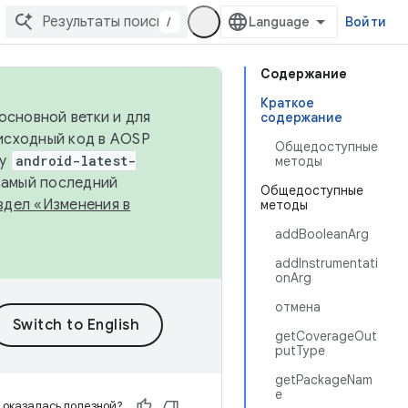
/
Войти
Содержание
Краткое
основной ветки и для
содержание
исходный код в AOSP
Общедоступные
ку
android-latest-
методы
 самый последний
Общедоступные
здел «Изменения в
методы
addBooleanArg
addInstrumentati
onArg
отмена
getCoverageOut
putType
getPackageNam
e
 оказалась полезной?