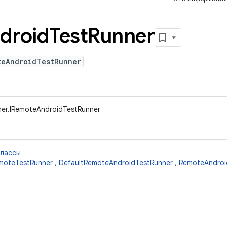
droid
Test
Runner
teAndroidTestRunner
ner.IRemoteAndroidTestRunner
классы
moteTestRunner
,
DefaultRemoteAndroidTestRunner
,
RemoteAndroi