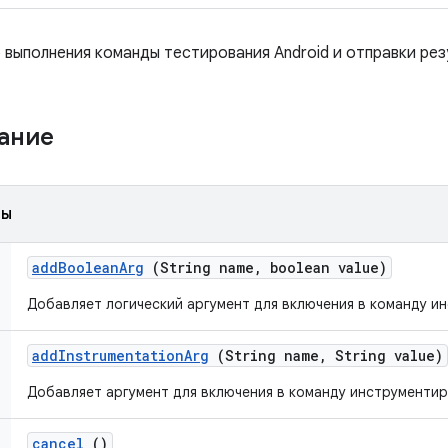
 выполнения команды тестирования Android и отправки рез
жание
ды
add
Boolean
Arg
(String name
,
boolean value)
Добавляет логический аргумент для включения в команду и
add
Instrumentation
Arg
(String name
,
String value)
Добавляет аргумент для включения в команду инструментир
cancel
()