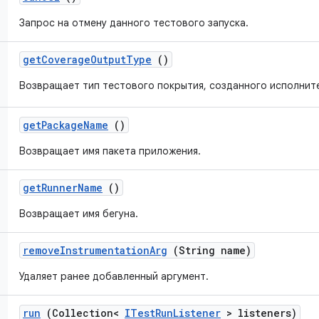
Запрос на отмену данного тестового запуска.
get
Coverage
Output
Type
()
Возвращает тип тестового покрытия, созданного исполнит
get
Package
Name
()
Возвращает имя пакета приложения.
get
Runner
Name
()
Возвращает имя бегуна.
remove
Instrumentation
Arg
(String name)
Удаляет ранее добавленный аргумент.
run
(Collection<
ITest
Run
Listener
> listeners)