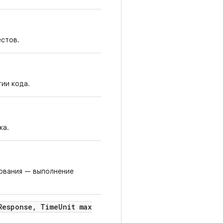
естов.
ии кода.
ка.
рования — выполнение
Response
,
Time
Unit max