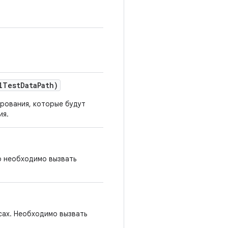
l
Test
Data
Path)
рования, которые будут
ия.
о необходимо вызвать
сах. Необходимо вызвать