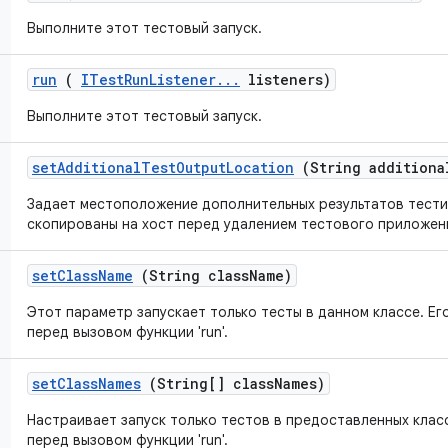
Выполните этот тестовый запуск.
run
(
ITest
Run
Listener
.
.
.
listeners)
Выполните этот тестовый запуск.
set
Additional
Test
Output
Location
(String additiona
Задает местоположение дополнительных результатов тести
скопированы на хост перед удалением тестового приложен
set
Class
Name
(String class
Name)
Этот параметр запускает только тесты в данном классе. Ег
перед вызовом функции 'run'.
set
Class
Names
(String[] class
Names)
Настраивает запуск только тестов в предоставленных клас
перед вызовом функции 'run'.