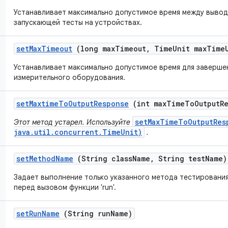
Устанавливает максимально допустимое время между вывод
запускающей тесты на устройствах.
set
Max
Timeout
(long max
Timeout
,
Time
Unit max
Time
Устанавливает максимально допустимое время для заверше
измерительного оборудования.
set
Maxtime
To
Output
Response
(int max
Time
To
Output
R
setMaxTimeToOutputRes
Этот метод устарел. Используйте
java.util.concurrent.TimeUnit)
.
set
Method
Name
(String class
Name
,
String test
Name)
Задает выполнение только указанного метода тестирования
перед вызовом функции 'run'.
set
Run
Name
(String run
Name)