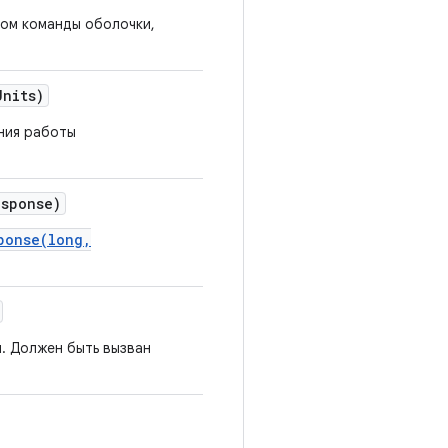
ом команды оболочки,
Units)
ния работы
esponse)
ponse(long,
. Должен быть вызван