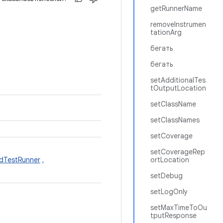
getRunnerName
removeInstrumen
tationArg
бегать
бегать
setAdditionalTes
tOutputLocation
setClassName
setClassNames
setCoverage
setCoverageRep
dTestRunner
,
ortLocation
setDebug
setLogOnly
setMaxTimeToOu
tputResponse