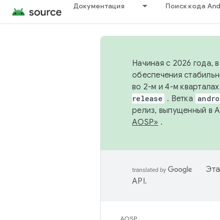
Документация
Поиск кода And
Начиная с 2026 года, 
обеспечения стабильн
во 2-м и 4-м квартала
release
. Ветка
andro
релиз, выпущенный в 
AOSP»
.
Эта
API
.
AOSP