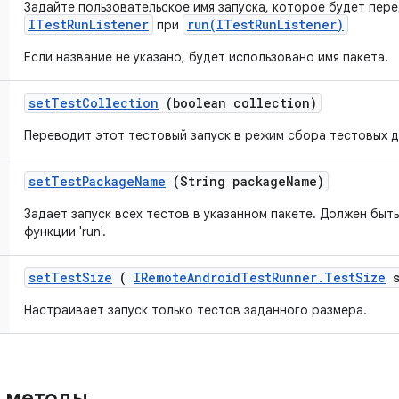
Задайте пользовательское имя запуска, которое будет пере
ITestRunListener
run(ITestRunListener)
при
Если название не указано, будет использовано имя пакета.
set
Test
Collection
(boolean collection)
Переводит этот тестовый запуск в режим сбора тестовых д
set
Test
Package
Name
(String package
Name)
Задает запуск всех тестов в указанном пакете. Должен быт
функции 'run'.
set
Test
Size
(
IRemote
Android
Test
Runner
.
Test
Size
s
Настраивает запуск только тестов заданного размера.
 методы