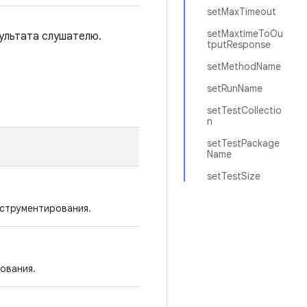
setMaxTimeout
setMaxtimeToOu
ультата слушателю.
tputResponse
setMethodName
setRunName
setTestCollectio
n
setTestPackage
Name
setTestSize
нструментирования.
ования.