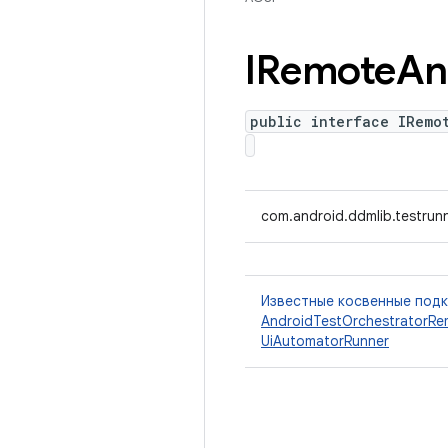
IRemote
An
public interface IRemo
com.android.ddmlib.testrun
Известные косвенные под
AndroidTestOrchestratorRe
UiAutomatorRunner