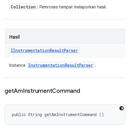
Collection
: Pemroses tempat melaporkan hasil.
Hasil
IInstrumentation
Result
Parser
Instrumentation
Result
Parser
Instance
.
get
Am
Instrument
Command
public String getAmInstrumentCommand ()