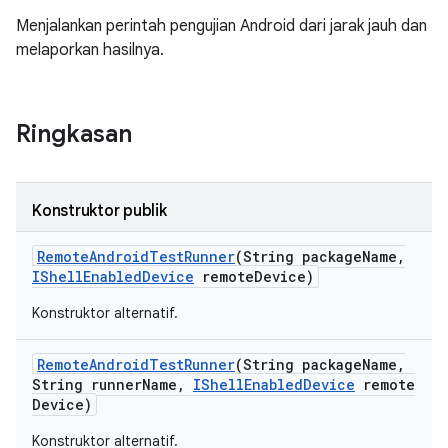
Menjalankan perintah pengujian Android dari jarak jauh dan
melaporkan hasilnya.
Ringkasan
Konstruktor publik
Remote
Android
Test
Runner
(String package
Name
,
IShell
Enabled
Device
remote
Device)
Konstruktor alternatif.
Remote
Android
Test
Runner
(String package
Name
,
String runner
Name
,
IShell
Enabled
Device
remote
Device)
Konstruktor alternatif.