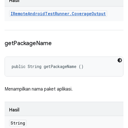
Hasil
IRemote
Android
Test
Runner
.
Coverage
Output
get
Package
Name
public String getPackageName ()
Menampilkan nama paket aplikasi.
Hasil
String