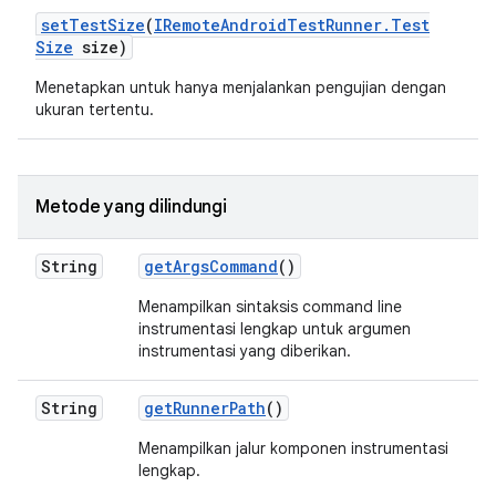
set
Test
Size
(
IRemote
Android
Test
Runner
.
Test
Size
size)
Menetapkan untuk hanya menjalankan pengujian dengan
ukuran tertentu.
Metode yang dilindungi
String
get
Args
Command
()
Menampilkan sintaksis command line
instrumentasi lengkap untuk argumen
instrumentasi yang diberikan.
String
get
Runner
Path
()
Menampilkan jalur komponen instrumentasi
lengkap.