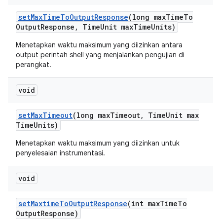
set
Max
Time
To
Output
Response
(long max
Time
To
Output
Response
,
Time
Unit max
Time
Units)
Menetapkan waktu maksimum yang diizinkan antara
output perintah shell yang menjalankan pengujian di
perangkat.
void
set
Max
Timeout
(long max
Timeout
,
Time
Unit max
Time
Units)
Menetapkan waktu maksimum yang diizinkan untuk
penyelesaian instrumentasi.
void
set
Maxtime
To
Output
Response
(int max
Time
To
Output
Response)