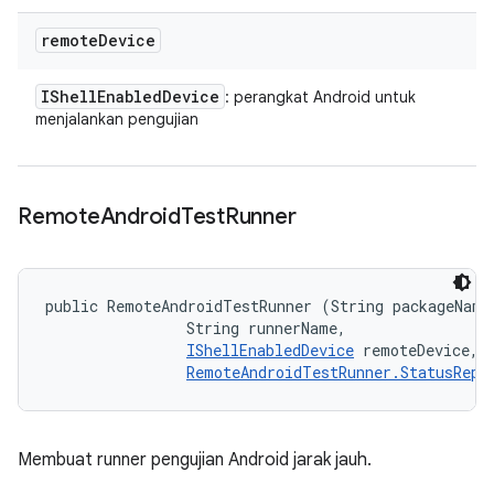
remote
Device
IShell
Enabled
Device
: perangkat Android untuk
menjalankan pengujian
Remote
Android
Test
Runner
public RemoteAndroidTestRunner (String packageName,
                String runnerName, 

IShellEnabledDevice
 remoteDevice, 

RemoteAndroidTestRunner.StatusRepo
Membuat runner pengujian Android jarak jauh.