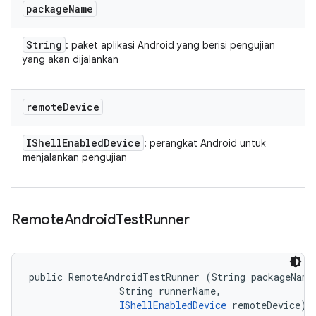
package
Name
String
: paket aplikasi Android yang berisi pengujian
yang akan dijalankan
remote
Device
IShell
Enabled
Device
: perangkat Android untuk
menjalankan pengujian
Remote
Android
Test
Runner
public RemoteAndroidTestRunner (String packageName,
                String runnerName, 

IShellEnabledDevice
 remoteDevice)