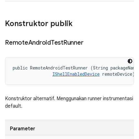
Konstruktor publik
Remote
Android
Test
Runner
public RemoteAndroidTestRunner (String packageName,
IShellEnabledDevice
 remoteDevice)
Konstruktor alternatif. Menggunakan runner instrumentasi
default.
Parameter