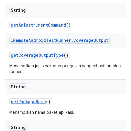
String
get
Am
Instrument
Command
()
IRemote
Android
Test
Runner
.
Coverage
Output
get
Coverage
Output
Type
()
Menampilkan jenis cakupan pengujian yang dihasilkan oleh
runner.
String
get
Package
Name
()
Menampilkan nama paket aplikasi.
String