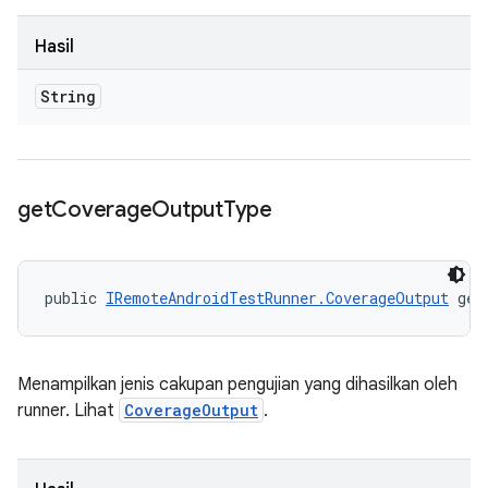
Hasil
String
get
Coverage
Output
Type
public 
IRemoteAndroidTestRunner.CoverageOutput
 get
Menampilkan jenis cakupan pengujian yang dihasilkan oleh
runner. Lihat
CoverageOutput
.