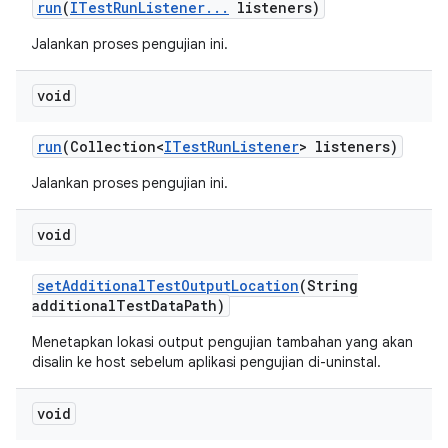
run
(
ITest
Run
Listener
.
.
.
listeners)
Jalankan proses pengujian ini.
void
run
(Collection<
ITest
Run
Listener
> listeners)
Jalankan proses pengujian ini.
void
set
Additional
Test
Output
Location
(String
additional
Test
Data
Path)
Menetapkan lokasi output pengujian tambahan yang akan
disalin ke host sebelum aplikasi pengujian di-uninstal.
void