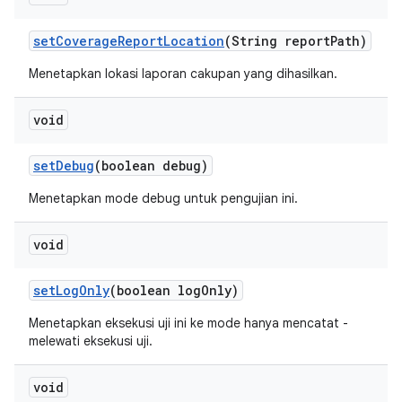
set
Coverage
Report
Location
(String report
Path)
Menetapkan lokasi laporan cakupan yang dihasilkan.
void
set
Debug
(boolean debug)
Menetapkan mode debug untuk pengujian ini.
void
set
Log
Only
(boolean log
Only)
Menetapkan eksekusi uji ini ke mode hanya mencatat -
melewati eksekusi uji.
void