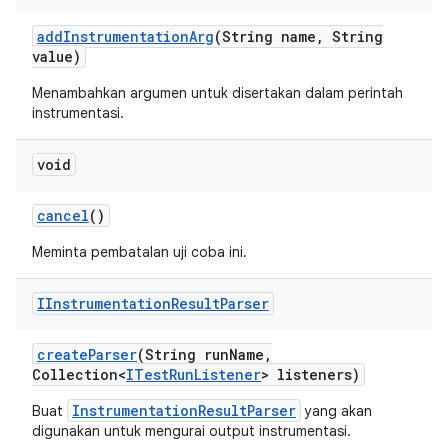
add
Instrumentation
Arg
(String name
,
String
value)
Menambahkan argumen untuk disertakan dalam perintah
instrumentasi.
void
cancel
()
Meminta pembatalan uji coba ini.
IInstrumentation
Result
Parser
create
Parser
(String run
Name
,
Collection<
ITest
Run
Listener
> listeners)
InstrumentationResultParser
Buat
yang akan
digunakan untuk mengurai output instrumentasi.