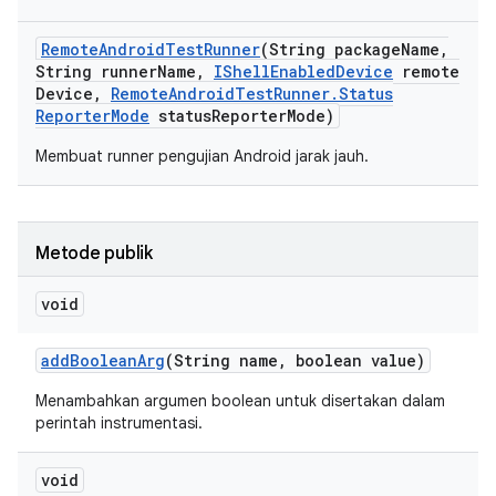
Remote
Android
Test
Runner
(String package
Name
,
String runner
Name
,
IShell
Enabled
Device
remote
Device
,
Remote
Android
Test
Runner
.
Status
Reporter
Mode
status
Reporter
Mode)
Membuat runner pengujian Android jarak jauh.
Metode publik
void
add
Boolean
Arg
(String name
,
boolean value)
Menambahkan argumen boolean untuk disertakan dalam
perintah instrumentasi.
void