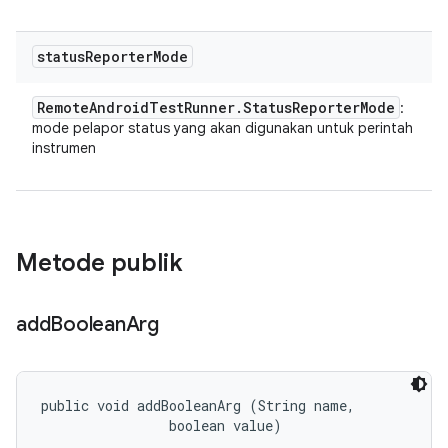
status
Reporter
Mode
Remote
Android
Test
Runner
.
Status
Reporter
Mode
:
mode pelapor status yang akan digunakan untuk perintah
instrumen
Metode publik
add
Boolean
Arg
public void addBooleanArg (String name, 

                boolean value)