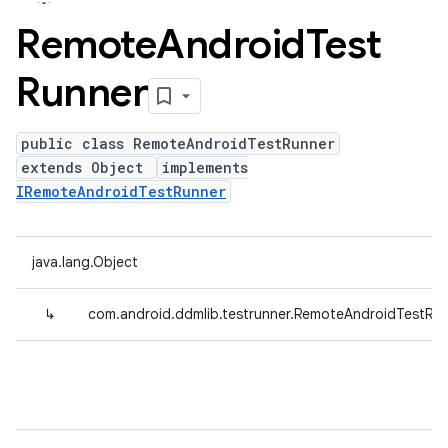
Remote
Android
Test
Runner
public class RemoteAndroidTestRunner
extends Object
implements
IRemoteAndroidTestRunner
java.lang.Object
↳
com.android.ddmlib.testrunner.RemoteAndroidTestRu