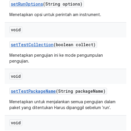
set
Run
Options
(String options)
Menetapkan opsi untuk perintah am instrument.
void
set
Test
Collection
(boolean collect)
Menetapkan pengujian ini ke mode pengumpulan
pengujian.
void
set
Test
Package
Name
(String package
Name)
Menetapkan untuk menjalankan semua pengujian dalam
paket yang ditentukan Harus dipanggil sebelum 'run'.
void