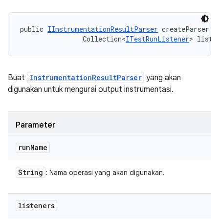
public 
IInstrumentationResultParser
 createParser (
                Collection<
ITestRunListener
> liste
Buat
InstrumentationResultParser
yang akan
digunakan untuk mengurai output instrumentasi.
Parameter
run
Name
String
: Nama operasi yang akan digunakan.
listeners