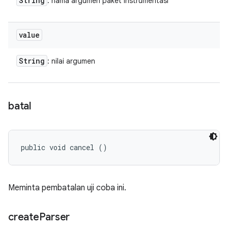
String
: nama argumen paket instrumentasi
value
String
: nilai argumen
batal
public void cancel ()
Meminta pembatalan uji coba ini.
create
Parser