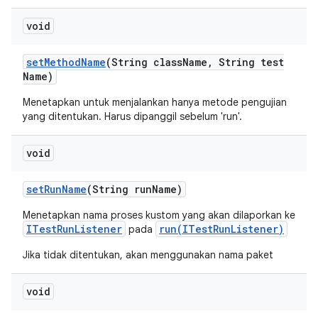
void
set
Method
Name
(String class
Name
,
String test
Name)
Menetapkan untuk menjalankan hanya metode pengujian
yang ditentukan. Harus dipanggil sebelum 'run'.
void
set
Run
Name
(String run
Name)
Menetapkan nama proses kustom yang akan dilaporkan ke
ITestRunListener
run(ITestRunListener)
pada
Jika tidak ditentukan, akan menggunakan nama paket
void