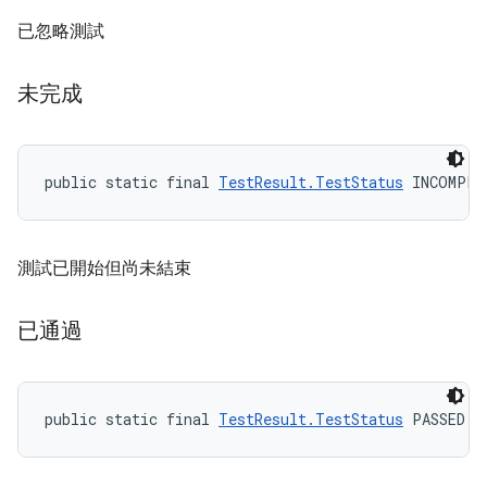
已忽略測試
未完成
public static final 
TestResult.TestStatus
 INCOMPLE
測試已開始但尚未結束
已通過
public static final 
TestResult.TestStatus
 PASSED