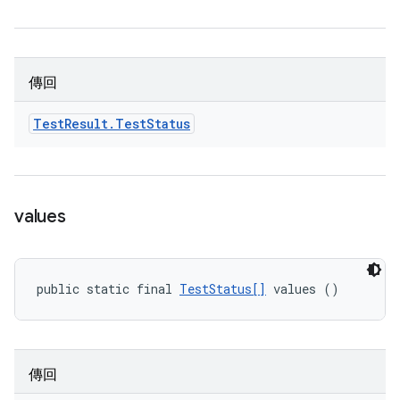
傳回
Test
Result
.
Test
Status
values
public static final 
TestStatus[]
 values ()
傳回