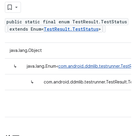
public static final enum TestResult.TestStatus
extends Enum<
TestResult.TestStatus
>
java.lang.Object
↳
java.lang.Enum<
com.android.ddmlib.testrunner.TestRes
↳
com.android.ddmlib.testrunner.TestResult.Tes