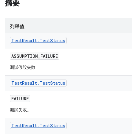
摘要
列舉值
Test
Result
.
Test
Status
ASSUMPTION
_
FAILURE
測試假設失敗
Test
Result
.
Test
Status
FAILURE
測試失敗。
Test
Result
.
Test
Status