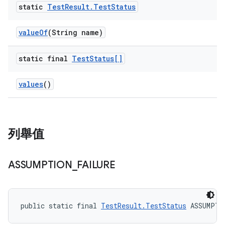
static
Test
Result
.
Test
Status
value
Of
(String name)
static final
Test
Status[]
values
()
列舉值
ASSUMPTION
_
FAILURE
public static final 
TestResult.TestStatus
 ASSUMPTI