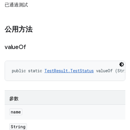
已通過測試
公用方法
value
Of
public static 
TestResult.TestStatus
 valueOf (Strin
參數
name
String