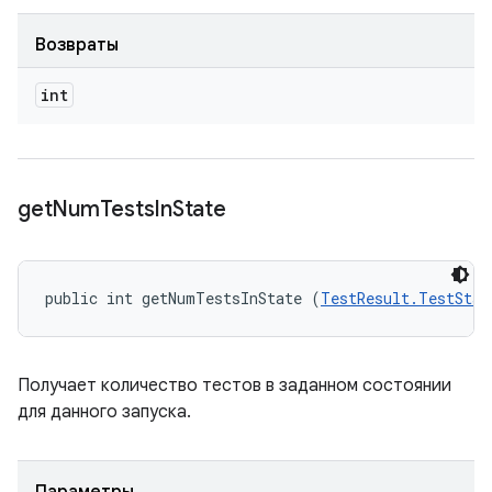
Возвраты
int
get
Num
Tests
In
State
public int getNumTestsInState (
TestResult.TestStat
Получает количество тестов в заданном состоянии
для данного запуска.