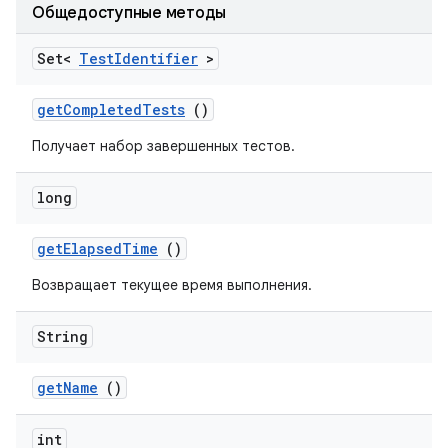
Общедоступные методы
Set<
Test
Identifier
>
get
Completed
Tests
()
Получает набор завершенных тестов.
long
get
Elapsed
Time
()
Возвращает текущее время выполнения.
String
get
Name
()
int