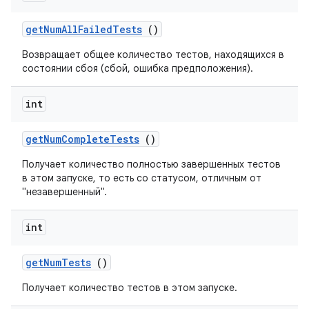
get
Num
All
Failed
Tests
()
Возвращает общее количество тестов, находящихся в
состоянии сбоя (сбой, ошибка предположения).
int
get
Num
Complete
Tests
()
Получает количество полностью завершенных тестов
в этом запуске, то есть со статусом, отличным от
"незавершенный".
int
get
Num
Tests
()
Получает количество тестов в этом запуске.