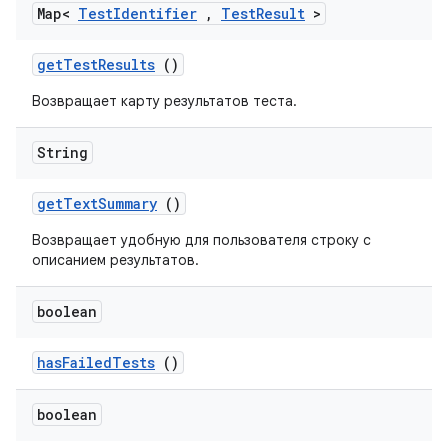
Map<
Test
Identifier
,
Test
Result
>
get
Test
Results
()
Возвращает карту результатов теста.
String
get
Text
Summary
()
Возвращает удобную для пользователя строку с
описанием результатов.
boolean
has
Failed
Tests
()
boolean