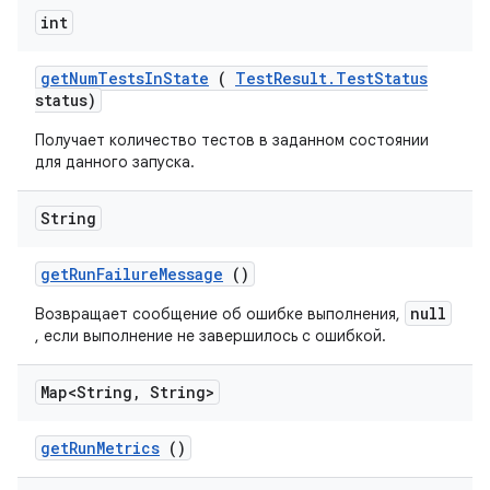
int
get
Num
Tests
In
State
(
Test
Result
.
Test
Status
status)
Получает количество тестов в заданном состоянии
для данного запуска.
String
get
Run
Failure
Message
()
null
Возвращает сообщение об ошибке выполнения,
, если выполнение не завершилось с ошибкой.
Map<String
,
String>
get
Run
Metrics
()