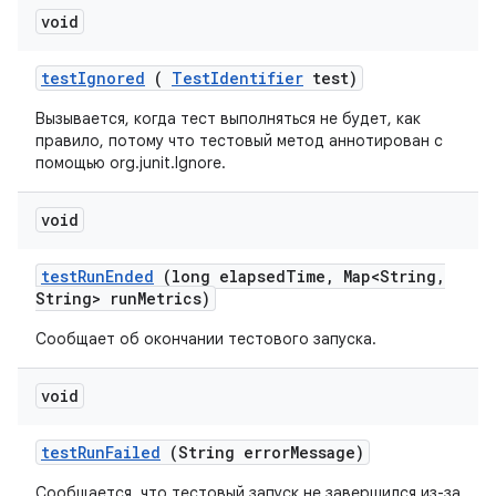
void
test
Ignored
(
Test
Identifier
test)
Вызывается, когда тест выполняться не будет, как
правило, потому что тестовый метод аннотирован с
помощью org.junit.Ignore.
void
test
Run
Ended
(long elapsed
Time
,
Map<String
,
String> run
Metrics)
Сообщает об окончании тестового запуска.
void
test
Run
Failed
(String error
Message)
Сообщается, что тестовый запуск не завершился из-за