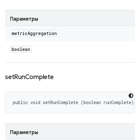
Параметры
metric
Aggregation
boolean
set
Run
Complete
public void setRunComplete (boolean runComplete)
Параметры