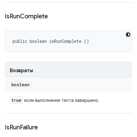
is
Run
Complete
public boolean isRunComplete ()
Возвраты
boolean
true
если выполнение теста завершено.
is
Run
Failure