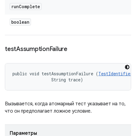
run
Complete
boolean
test
Assumption
Failure
public void testAssumptionFailure (
TestIdentifier
 
                String trace)
Вызывается, когда атомарный тест указывает на то,
что он предполагает ложное условие.
Параметры