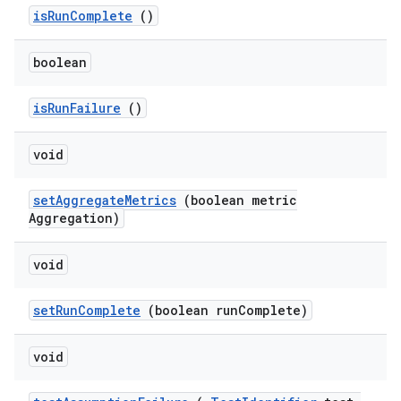
is
Run
Complete
()
boolean
is
Run
Failure
()
void
set
Aggregate
Metrics
(boolean metric
Aggregation)
void
set
Run
Complete
(boolean run
Complete)
void