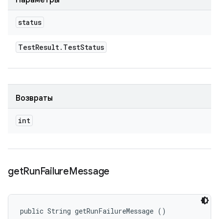
Параметры
status
Test
Result
.
Test
Status
Возвраты
int
get
Run
Failure
Message
public String getRunFailureMessage ()