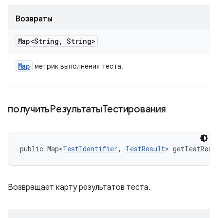
Возвраты
Map<String
,
String>
Map
метрик выполнения теста.
получитьРезультатыТестирования
public Map<
TestIdentifier
, 
TestResult
> getTestResu
Возвращает карту результатов теста.