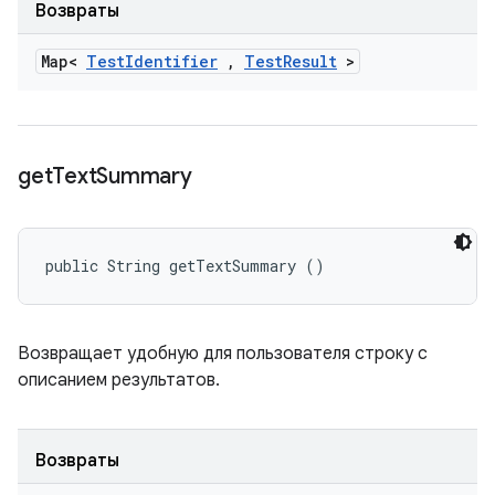
Возвраты
Map<
Test
Identifier
,
Test
Result
>
get
Text
Summary
public String getTextSummary ()
Возвращает удобную для пользователя строку с
описанием результатов.
Возвраты