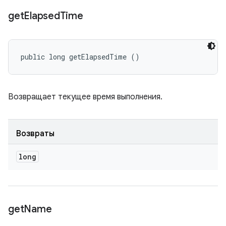
get
Elapsed
Time
public long getElapsedTime ()
Возвращает текущее время выполнения.
Возвраты
long
get
Name