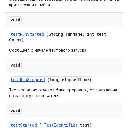
критической ошибки.
void
test
Run
Started
(String run
Name
,
int test
Count)
Сообщает о начале тестового запуска.
void
test
Run
Stopped
(long elapsed
Time)
Тестирование отчетов было прервано до завершения
по запросу пользователя.
void
test
Started
(
Test
Identifier
test)