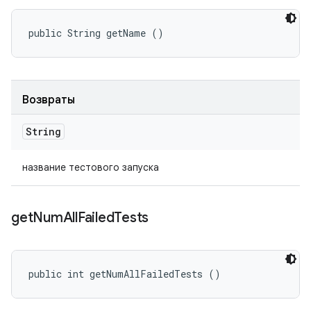
public String getName ()
Возвраты
String
название тестового запуска
get
Num
All
Failed
Tests
public int getNumAllFailedTests ()