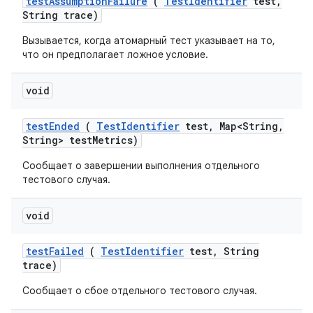
test
Assumption
Failure
(
Test
Identifier
test
,
String trace)
Вызывается, когда атомарный тест указывает на то,
что он предполагает ложное условие.
void
test
Ended
(
Test
Identifier
test
,
Map<String
,
String> test
Metrics)
Сообщает о завершении выполнения отдельного
тестового случая.
void
test
Failed
(
Test
Identifier
test
,
String
trace)
Сообщает о сбое отдельного тестового случая.