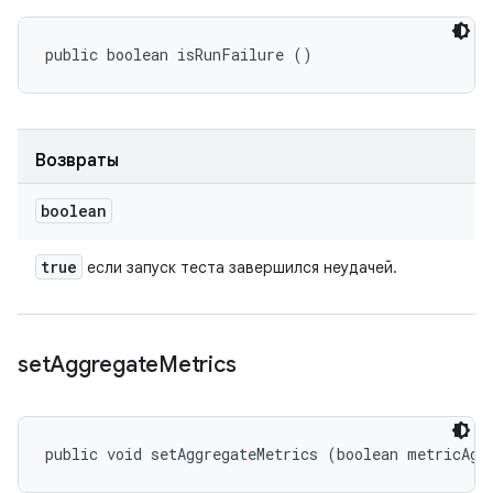
public boolean isRunFailure ()
Возвраты
boolean
true
если запуск теста завершился неудачей.
set
Aggregate
Metrics
public void setAggregateMetrics (boolean metricAgg