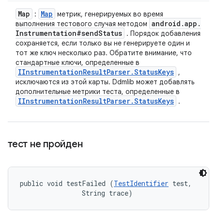
Map
Map
:
метрик, генерируемых во время
android
.
app
.
выполнения тестового случая методом
Instrumentation#send
Status
. Порядок добавления
сохраняется, если только вы не генерируете один и
тот же ключ несколько раз. Обратите внимание, что
стандартные ключи, определенные в
IInstrumentation
Result
Parser
.
Status
Keys
,
исключаются из этой карты. Ddmlib может добавлять
дополнительные метрики теста, определенные в
IInstrumentation
Result
Parser
.
Status
Keys
.
тест не пройден
public void testFailed (
TestIdentifier
 test, 

                String trace)