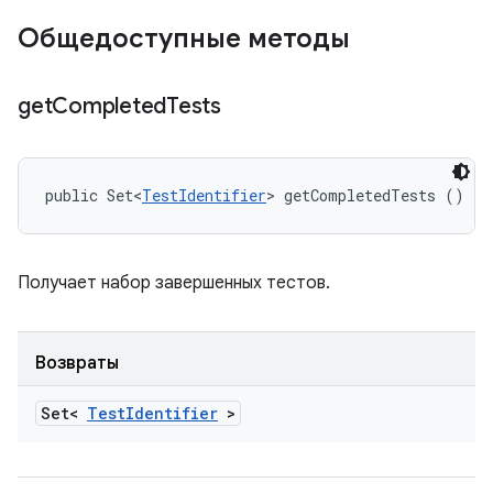
Общедоступные методы
get
Completed
Tests
public Set<
TestIdentifier
> getCompletedTests ()
Получает набор завершенных тестов.
Возвраты
Set<
Test
Identifier
>