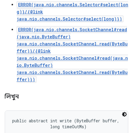
ERROR(java.nio.channels.Selector#select(lon
g)}/{@link
java.nio.channels.Selector#select(long)})
ERROR(java.nio.channels.SocketChannel#read
(java.nio.ByteBuffer)
java.nio.channels.SocketChannel.read(ByteBu
ffer)}/{@link
java.nio.channels.SocketChannel#read(java.n
io.ByteBuffer)
java.nio.channels.SocketChannel.read(ByteBu
ffer)})
লিখুন
public abstract int write (ByteBuffer buffer, 

                long timeOutMs)