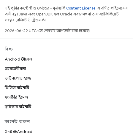
এই পৃষ্ঠার কন্টেন্ট ও কোডের নমুনাগুলি
Content License
-এ বর্ণিত লাইসেন্সের
অধীনস্থ। Java এবং OpenJDK হল Oracle এবং/অথবা তার অ্যাফিলিয়েট
সংস্থার রেজিস্টার্ড ট্রেডমার্ক।
2026-06-22 UTC-তে শেষবার আপডেট করা হয়েছে।
বিল্ড
Android স্টোরেজ
প্রয়োজনীয়তা
ডাউনলোড হচ্ছে
প্রিভিউ বাইনারি
ফ্যাক্টরি ইমেজ
ড্রাইভার বাইনারি
কানেক্ট করুন
X-এ @Android