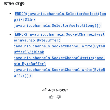
আরও দেখুন:
ERROR(java.nio.channels.Selector#select(lon
g)}/{@link
java.nio.channels.Selector#select(long)})
ERROR(java.nio.channels.SocketChannel#writ
e(java.nio.ByteBuffer)
java.nio.channels.SocketChannel.write(ByteB
uffer)}/{@link
java.nio.channels.SocketChannel#write(java.
nio.ByteBuffer)
java.nio.channels.SocketChannel.write(ByteB
uffer)})
এটি কাজে লেগেছে?