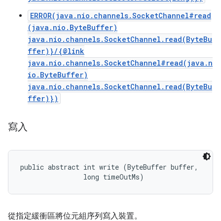
ERROR(java.nio.channels.SocketChannel#read
(java.nio.ByteBuffer)
java.nio.channels.SocketChannel.read(ByteBu
ffer)}/{@link
java.nio.channels.SocketChannel#read(java.n
io.ByteBuffer)
java.nio.channels.SocketChannel.read(ByteBu
ffer)})
寫入
public abstract int write (ByteBuffer buffer, 

                long timeOutMs)
從指定緩衝區將位元組序列寫入裝置。