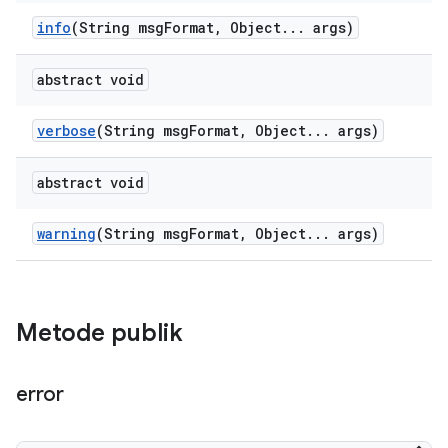
info
(String msg
Format
,
Object
.
.
.
args)
abstract void
verbose
(String msg
Format
,
Object
.
.
.
args)
abstract void
warning
(String msg
Format
,
Object
.
.
.
args)
Metode publik
error