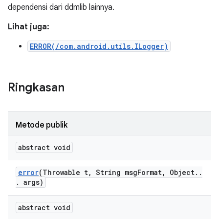
dependensi dari ddmlib lainnya.
Lihat juga:
ERROR(/com.android.utils.ILogger)
Ringkasan
Metode publik
abstract void
error
(Throwable t
,
String msg
Format
,
Object
.
.
.
args)
abstract void