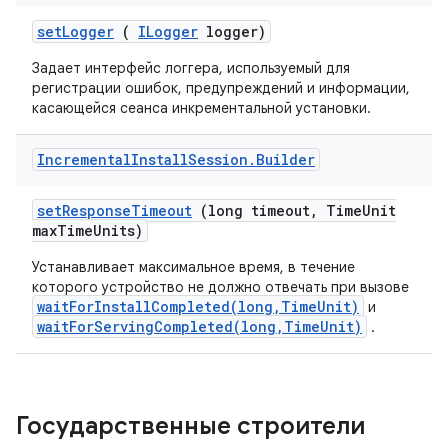
set
Logger
(
ILogger
logger)
Задает интерфейс логгера, используемый для
регистрации ошибок, предупреждений и информации,
касающейся сеанса инкрементальной установки.
Incremental
Install
Session
.
Builder
set
Response
Timeout
(long timeout
,
Time
Unit
max
Time
Units)
Устанавливает максимальное время, в течение
которого устройство не должно отвечать при вызове
waitForInstallCompleted(long,TimeUnit)
и
waitForServingCompleted(long,TimeUnit)
.
Государственные строители