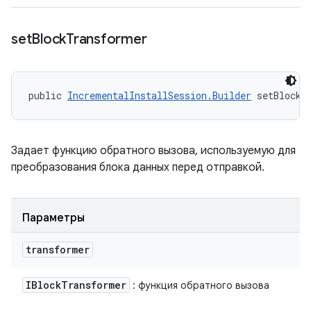
set
Block
Transformer
public 
IncrementalInstallSession.Builder
 setBlockT
Задает функцию обратного вызова, используемую для
преобразования блока данных перед отправкой.
Параметры
transformer
IBlock
Transformer
: функция обратного вызова