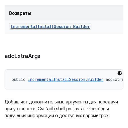
Возвраты
Incremental
Install
Session
.
Builder
add
Extra
Args
public 
IncrementalInstallSession.Builder
 addExtraA
Добавляет дополнительные аргументы для передачи
при установке. См. 'adb shell pm install --help' для
получения информации о доступных параметрах.