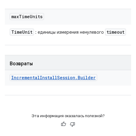
max
Time
Units
Time
Unit
timeout
: единицы измерения ненулевого
Возвраты
Incremental
Install
Session
.
Builder
Эта информация оказалась полезной?