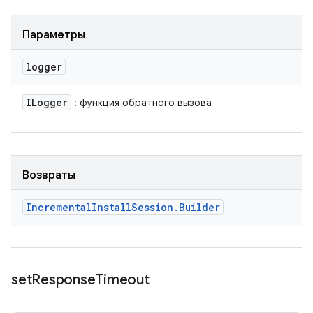
Параметры
logger
ILogger
: функция обратного вызова
Возвраты
Incremental
Install
Session
.
Builder
set
Response
Timeout