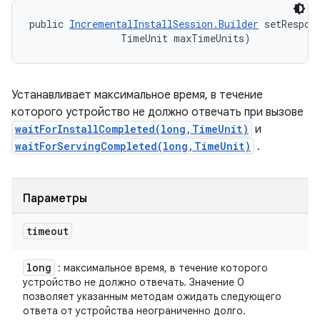
public 
IncrementalInstallSession.Builder
 setRespon
                TimeUnit maxTimeUnits)
Устанавливает максимальное время, в течение
которого устройство не должно отвечать при вызове
waitForInstallCompleted(long,TimeUnit)
и
waitForServingCompleted(long,TimeUnit)
.
Параметры
timeout
long
: максимальное время, в течение которого
устройство не должно отвечать. Значение 0
позволяет указанным методам ожидать следующего
ответа от устройства неограниченно долго.