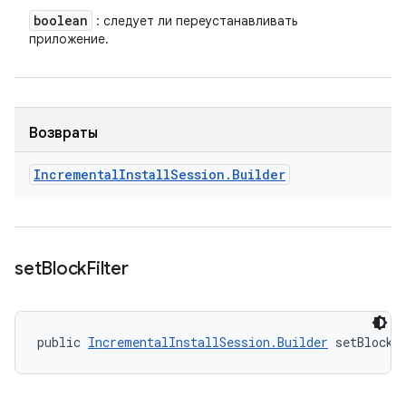
boolean
: следует ли переустанавливать
приложение.
Возвраты
Incremental
Install
Session
.
Builder
set
Block
Filter
public 
IncrementalInstallSession.Builder
 setBlockF