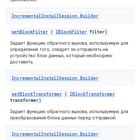
Incremental
Install
Session
.
Builder
set
Block
Filter
(
IBlock
Filter
filter)
Задает функцию обратного вызова, используемую для
определения того, следует ли отправлять на
устройство блок данных, который необходимо
доставить.
Incremental
Install
Session
.
Builder
set
Block
Transformer
(
IBlock
Transformer
transformer)
Задает функцию обратного вызова, используемую для
преобразования блока данных перед отправкой.
Incremental
Install
Session
.
Builder