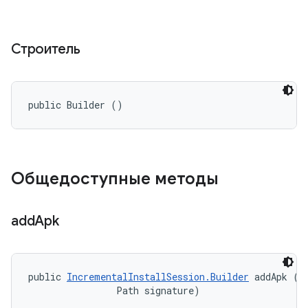
Строитель
public Builder ()
Общедоступные методы
add
Apk
public 
IncrementalInstallSession.Builder
 addApk (Pa
                Path signature)