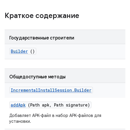
Краткое содержание
Государственные строители
Builder
()
Общедоступные методы
Incremental
Install
Session
.
Builder
add
Apk
(Path apk
,
Path signature)
Добавляет APK-файл в набор APK-файлов для
установки.