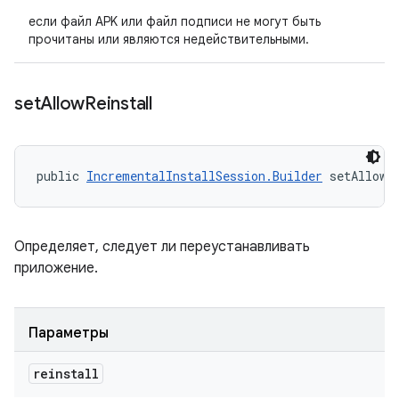
если файл APK или файл подписи не могут быть
прочитаны или являются недействительными.
set
Allow
Reinstall
public 
IncrementalInstallSession.Builder
 setAllowR
Определяет, следует ли переустанавливать
приложение.
Параметры
reinstall