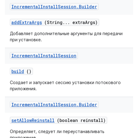
Incremental
Install
Session
.
Builder
add
Extra
Args
(String
.
.
.
extra
Args)
Добавляет дополнительные аргументы для передачи
при установке.
Incremental
Install
Session
build
()
Создает и запускает сессию установки потокового
приложения.
Incremental
Install
Session
.
Builder
set
Allow
Reinstall
(boolean reinstall)
Определяет, следует ли переустанавливать
приложение.