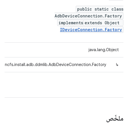
public static class
AdbDeviceConnection.Factory
implements
extends Object
IDeviceConnection.Factory
java.lang.Object
d.incfs.install.adb.ddmlib.AdbDeviceConnection.Factory
↳
ملخّص