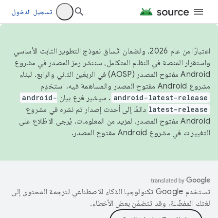
تسجيل الدخول
اعتبارًا من عام 2026، ولضمان اتّساق نموذج التطوير الثابت الأساسي
واستقرار المنصة في النظام المتكامل، سننشر رمز المصدر في مشروع
Android مفتوح المصدر (AOSP) في الربعَين الثاني والرابع. لبناء
مشروع Android مفتوح المصدر والمساهمة فيه، استخدِم
android-latest-release
. سيشير فرع بيان
android-
latest-release
دائمًا إلى أحدث إصدار تم نشره في مشروع
Android مفتوح المصدر. لمزيد من المعلومات، يُرجى الاطّلاع على
التغييرات في مشروع Android مفتوح المصدر
.
تستخدم Google تكنولوجيا الذكاء الاصطناعي لترجمة المحتوى إلى
لغتك المفضّلة، وقد تتضمّن بعض الأخطاء.