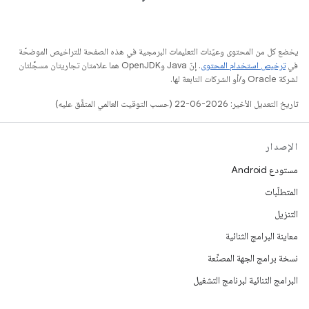
يخضع كل من المحتوى وعيّنات التعليمات البرمجية في هذه الصفحة للتراخيص الموضحّة
في
ترخيص استخدام المحتوى
. إنّ Java وOpenJDK هما علامتان تجاريتان مسجَّلتان
لشركة Oracle و/أو الشركات التابعة لها.
تاريخ التعديل الأخير: 2026-06-22 (حسب التوقيت العالمي المتفَّق عليه)
الإصدار
مستودع Android
المتطلّبات
التنزيل
معاينة البرامج الثنائية
نسخة برامج الجهة المصنِّعة
البرامج الثنائية لبرنامج التشغيل