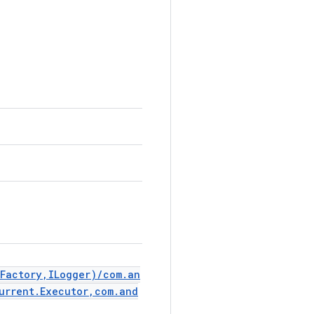
.Factory,ILogger)/com.an
urrent.Executor,com.and