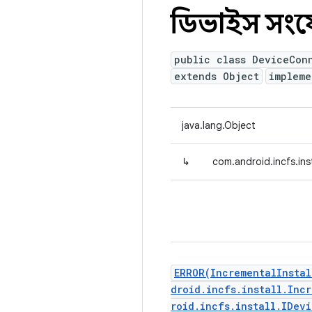
ডিভাইস সং
public class DeviceCon
extends Object
implem
java.lang.Object
↳
com.android.incfs.in
ERROR(IncrementalInsta
droid.incfs.install.Inc
roid.incfs.install.IDev