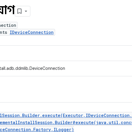
যোগ
nection
ents
IDeviceConnection
stall.adb.ddmlib.DeviceConnection
llSession.Builder.execute(Executor,IDeviceConnection
rementalInstallSession.Builder#execute(java.util.conc
iceConnection.Factory,ILogger)