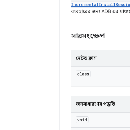
IncrementalInstallSessi
ব্যবহারের জন্য ADB এর মাধ
সারসংক্ষেপ
নেস্টেড ক্লাস
class
জনসাধারণের পদ্ধতি
void