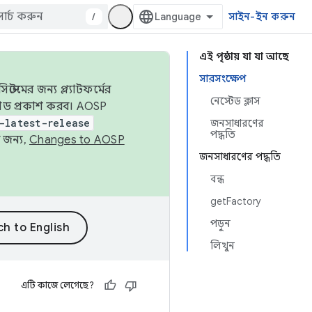
/
সাইন-ইন করুন
এই পৃষ্ঠায় যা যা আছে
সারসংক্ষেপ
েমের জন্য প্ল্যাটফর্মের
নেস্টেড ক্লাস
 কোড প্রকাশ করব। AOSP
-latest-release
জনসাধারণের
পদ্ধতি
 জন্য,
Changes to AOSP
জনসাধারণের পদ্ধতি
বন্ধ
getFactory
পড়ুন
লিখুন
এটি কাজে লেগেছে?