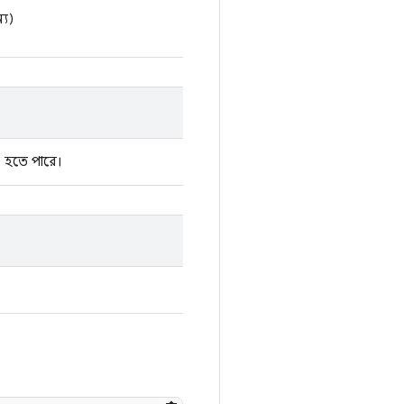
্য)
১ হতে পারে।