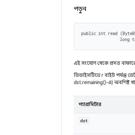
পড়ুন
public int read (ByteB
                long t
এই সংযোগ থেকে প্রদত্ত বাফার
ডিভাইসটিতে r বাইট পর্যন্ত ডে
dst.remaining()-এ) অবশিষ্ট থ
প্যারামিটার
dst