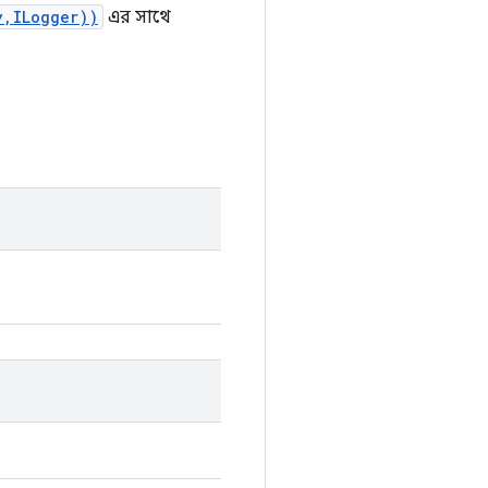
y,ILogger))
এর সাথে