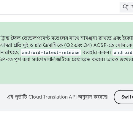
াঙ্ক স্টেবল ডেভেলপমেন্ট মডেলের সাথে সামঞ্জস্য রাখতে এবং ইকোসিস্ট
ে, আমরা প্রতি দুই ও চার ত্রৈমাসিকে (Q2 এবং Q4) AOSP-তে সোর্স
ান রাখতে,
android-latest-release
ব্যবহার করুন।
android
বদা AOSP-তে পুশ করা সর্বশেষ রিলিজটিকে রেফারেন্স করবে। আরও তথ্যের
এই পৃষ্ঠাটি
Cloud Translation API
অনুবাদ করেছে।