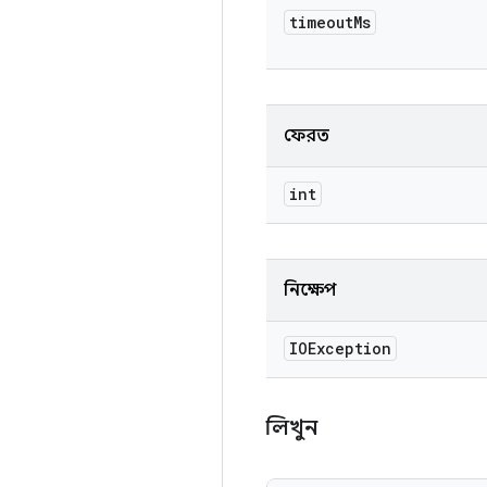
timeout
Ms
ফেরত
int
নিক্ষেপ
IOException
লিখুন