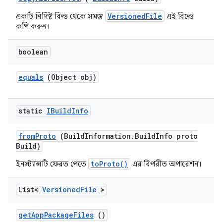
VersionedFile
একটি নির্দিষ্ট বিল্ড থেকে সমস্ত
এই বিল্ডে
কপি করুন।
boolean
equals
(Object obj)
static
IBuild
Info
from
Proto
(Build
Information
.
Build
Info proto
Build)
toProto()
ইনস্ট্যান্সটি ফেরত পেতে
এর বিপরীত অপারেশন।
List<
Versioned
File
>
get
App
Package
Files
()