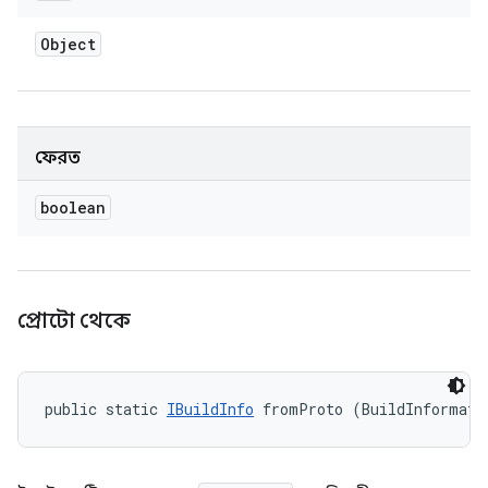
Object
ফেরত
boolean
প্রোটো থেকে
public static 
IBuildInfo
 fromProto (BuildInformati