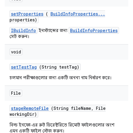
set
Properties
(
Build
Info
Properties
.
.
.
properties)
IBuildInfo
BuildInfoProperties
ইনস্ট্যান্সের জন্য
সেট করুন।
void
set
Test
Tag
(String test
Tag)
চলমান পরীক্ষাগুলোর জন্য একটি অনন্য নাম নির্ধারণ করে।
File
stage
Remote
File
(String file
Name
,
File
working
Dir)
বিল্ড ইনফো-এর রুট ডিরেক্টরিতে রিমোট ফাইলগুলোর অংশ
এমন একটি ফাইল স্টেজ করুন।