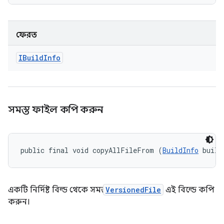
ফেরত
IBuild
Info
সমস্ত ফাইল কপি করুন
public final void copyAllFileFrom (
BuildInfo
 build
একটি নির্দিষ্ট বিল্ড থেকে সমস্ত
VersionedFile
এই বিল্ডে কপি
করুন।