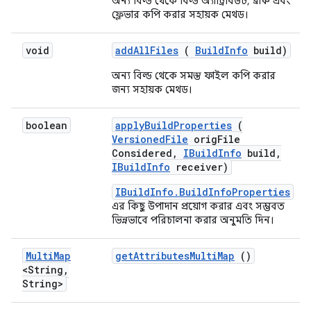
অন্য বিল্ড থেকে বিল্ড অ্যাট্রিবিউট, ব্রাঞ্চ এবং
ফ্লেভার কপি করার সহায়ক মেথড।
void
add
All
Files
(
Build
Info
build)
অন্য বিল্ড থেকে সমস্ত ফাইল কপি করার
জন্য সহায়ক মেথড।
boolean
apply
Build
Properties
(
Versioned
File
orig
File
Considered
,
IBuild
Info
build
,
IBuild
Info
receiver)
IBuildInfo.BuildInfoProperties
এর কিছু উপাদান প্রয়োগ করার এবং সম্ভবত
ভিন্নভাবে পরিচালনা করার অনুমতি দিন।
Multi
Map
get
Attributes
Multi
Map
()
<String
,
String>