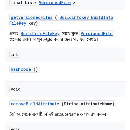
final List<
Versioned
File
>
get
Versioned
Files
(
Build
Info
Key
.
Build
Info
File
Key
key)
BuildInfoFileKey
VersionedFile
প্রদত্ত
সাথে যুক্ত
গুলোর তালিকা পুনরুদ্ধার করার জন্য সহায়ক মেথড।
int
hash
Code
()
void
remove
Build
Attribute
(String attribute
Name)
ট্র্যাকিং থেকে একটি নির্দিষ্ট attributeName অপসারণ করুন।
void