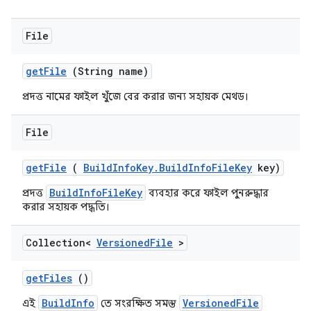
File
get
File
(String name)
প্রদত্ত নামের ফাইল খুঁজে বের করার জন্য সহায়ক মেথড।
File
get
File
(
Build
Info
Key
.
Build
Info
File
Key
key)
BuildInfoFileKey
প্রদত্ত
ব্যবহার করে ফাইল পুনরুদ্ধার
করার সহায়ক পদ্ধতি।
Collection<
Versioned
File
>
get
Files
()
BuildInfo
VersionedFile
এই
তে সংরক্ষিত সমস্ত