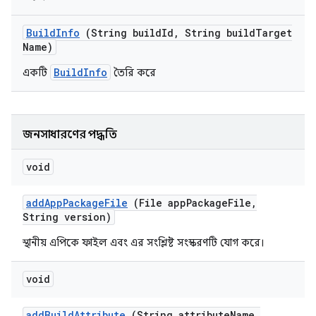
Build
Info
(String build
Id
,
String build
Target
Name)
BuildInfo
একটি
তৈরি করে
জনসাধারণের পদ্ধতি
void
add
App
Package
File
(File app
Package
File
,
String version)
স্থানীয় এপিকে ফাইল এবং এর সংশ্লিষ্ট সংস্করণটি যোগ করে।
void
add
Build
Attribute
(String attribute
Name
,