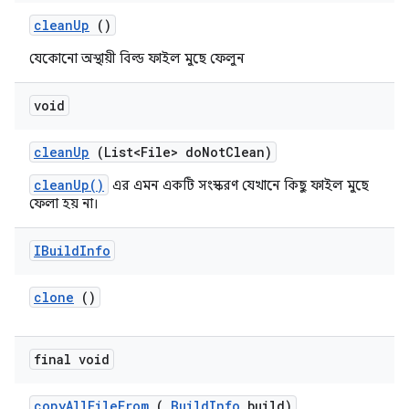
clean
Up
()
যেকোনো অস্থায়ী বিল্ড ফাইল মুছে ফেলুন
void
clean
Up
(List<File> do
Not
Clean)
cleanUp()
এর এমন একটি সংস্করণ যেখানে কিছু ফাইল মুছে
ফেলা হয় না।
IBuild
Info
clone
()
final void
copy
All
File
From
(
Build
Info
build)