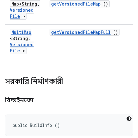
Map<String
,
get
Versioned
File
Map
()
Versioned
File
>
Multi
Map
get
Versioned
File
Map
Full
()
<String
,
Versioned
File
>
সরকারি নির্মাণকারী
বিল্ডইনফো
public BuildInfo ()