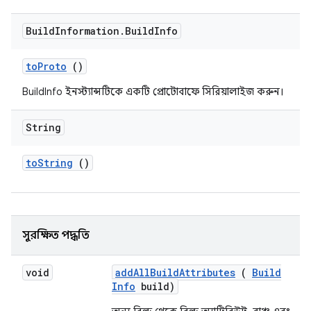
Build
Information
.
Build
Info
to
Proto
()
BuildInfo ইনস্ট্যান্সটিকে একটি প্রোটোবাফে সিরিয়ালাইজ করুন।
String
to
String
()
সুরক্ষিত পদ্ধতি
void
add
All
Build
Attributes
(
Build
Info
build)