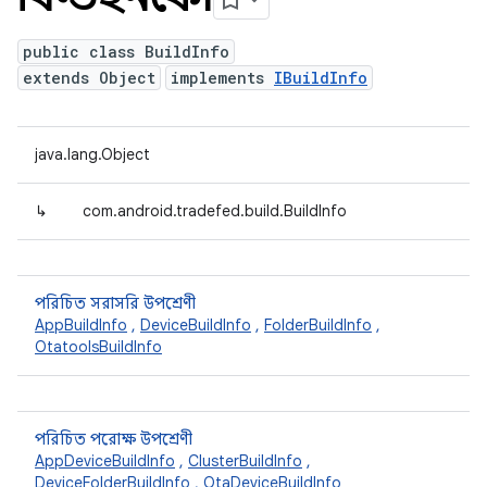
public class BuildInfo
extends Object
implements
IBuildInfo
java.lang.Object
↳
com.android.tradefed.build.BuildInfo
পরিচিত সরাসরি উপশ্রেণী
AppBuildInfo
,
DeviceBuildInfo
,
FolderBuildInfo
,
OtatoolsBuildInfo
পরিচিত পরোক্ষ উপশ্রেণী
AppDeviceBuildInfo
,
ClusterBuildInfo
,
DeviceFolderBuildInfo
,
OtaDeviceBuildInfo