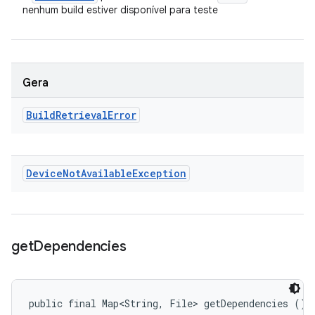
nenhum build estiver disponível para teste
Gera
Build
Retrieval
Error
Device
Not
Available
Exception
get
Dependencies
public final Map<String, File> getDependencies ()