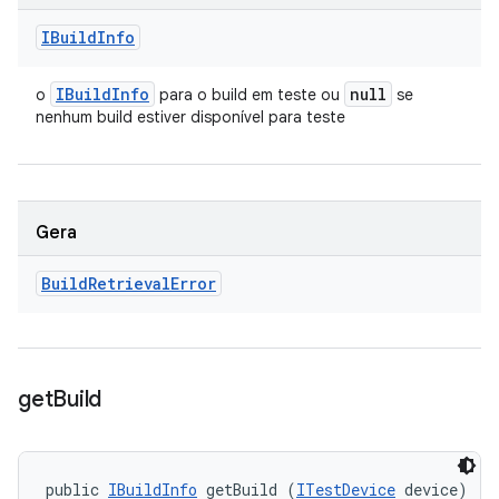
IBuild
Info
IBuild
Info
null
o
para o build em teste ou
se
nenhum build estiver disponível para teste
Gera
Build
Retrieval
Error
get
Build
public 
IBuildInfo
 getBuild (
ITestDevice
 device)