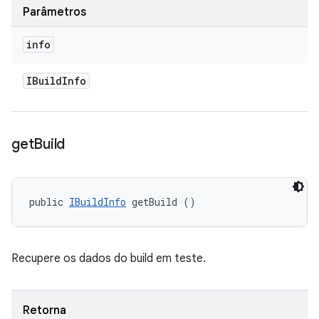
Parâmetros
info
IBuild
Info
get
Build
public 
IBuildInfo
 getBuild ()
Recupere os dados do build em teste.
Retorna