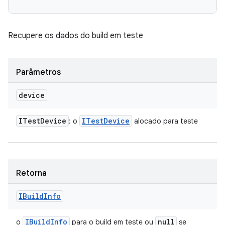
Recupere os dados do build em teste
Parâmetros
device
ITest
Device
ITest
Device
: o
alocado para teste
Retorna
IBuild
Info
IBuild
Info
null
o
para o build em teste ou
se