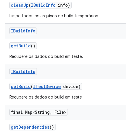
clean
Up
(
IBuild
Info
info)
Limpe todos os arquivos de build temporários.
IBuild
Info
get
Build
()
Recupere os dados do build em teste.
IBuild
Info
get
Build
(
ITest
Device
device)
Recupere os dados do build em teste
final Map<String
,
File>
get
Dependencies
()