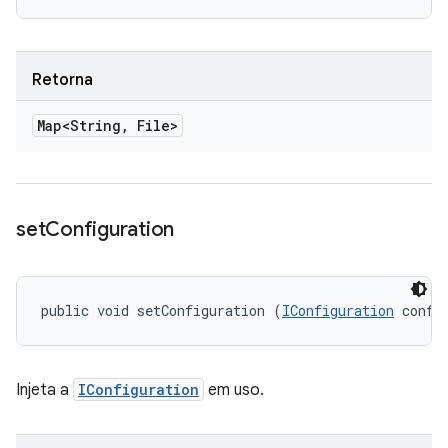
Retorna
Map<String
,
File>
set
Configuration
public void setConfiguration (
IConfiguration
 confi
Injeta a
IConfiguration
em uso.