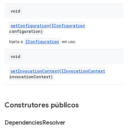
void
set
Configuration
(
IConfiguration
configuration)
IConfiguration
Injeta a
em uso.
void
set
Invocation
Context
(
IInvocation
Context
invocation
Context)
Construtores públicos
Dependencies
Resolver