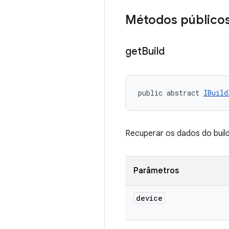
Métodos público
get
Build
public abstract 
IBuild
Recuperar os dados do buil
Parâmetros
device