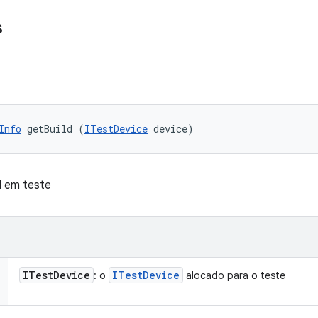
s
Info
 getBuild (
ITestDevice
 device)
d em teste
ITest
Device
ITest
Device
: o
alocado para o teste