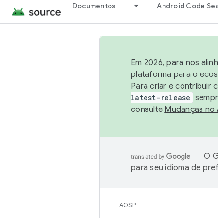
Documentos
Android Code Se
Em 2026, para nos alin
plataforma para o ecos
Para criar e contribuir
latest-release
sempre
consulte
Mudanças no
O G
para seu idioma de pre
AOSP