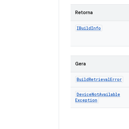
Retorna
IBuild
Info
Gera
Build
Retrieval
Error
Device
Not
Available
Exception