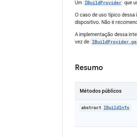
Um
IBuildProvider
que u
O caso de uso típico dessa 
dispositivo. Não é recomend
A implementação dessa int
vez de
IBuildProvider.ge
Resumo
Métodos públicos
abstract
IBuild
Info