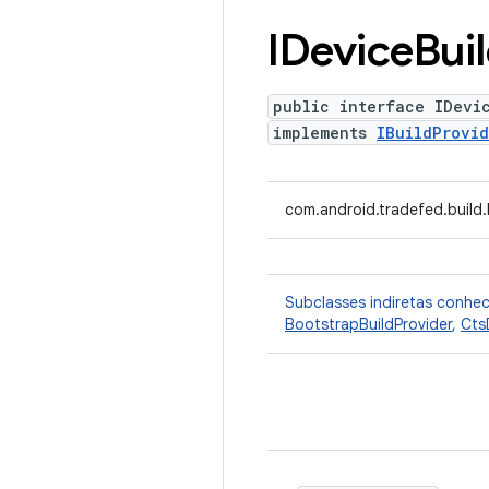
IDevice
Bui
public interface IDevi
implements
IBuildProvid
com.android.tradefed.build.
Subclasses indiretas conhe
BootstrapBuildProvider
,
Cts