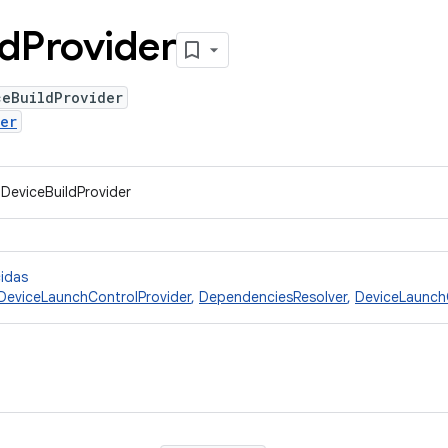
ld
Provider
ceBuildProvider
er
IDeviceBuildProvider
cidas
DeviceLaunchControlProvider
,
DependenciesResolver
,
DeviceLaunch