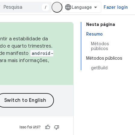
/
Fazer login
Nesta página
Resumo
tir a estabilidade da
Métodos
o e quarto trimestres.
públicos
 de manifesto
android-
Métodos públicos
ara mais informações,
getBuild
Isso foi útil?