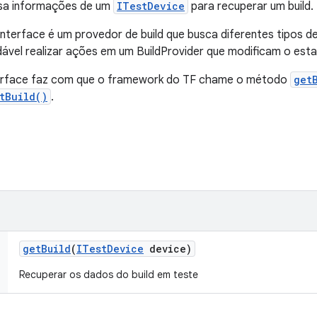
sa informações de um
ITestDevice
para recuperar um build.
interface é um provedor de build que busca diferentes tipos d
ável realizar ações em um BuildProvider que modificam o esta
erface faz com que o framework do TF chame o método
get
tBuild()
.
get
Build
(
ITest
Device
device)
Recuperar os dados do build em teste