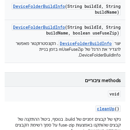
Device
Folder
Build
Info
(String build
Id
,
String
build
Name)
Device
Folder
Build
Info
(String build
Id
,
String
build
Name
,
boolean use
Fuse
Zip)
DeviceFolderBuildInfo
יוצר
. הקונסטרוקטור מאפשר
להגדיר את הדגל של mUseFuseZip בזמן בניית
DeviceFolderBuildInfo.
‫methods ציבוריים
void
clean
Up
()
ניקוי של קבצים זמניים של build. בנוסף, ביטול ההתקנה של
קבצים שהותקנו באמצעות fuse-zip על סמך רשימת הקבצים