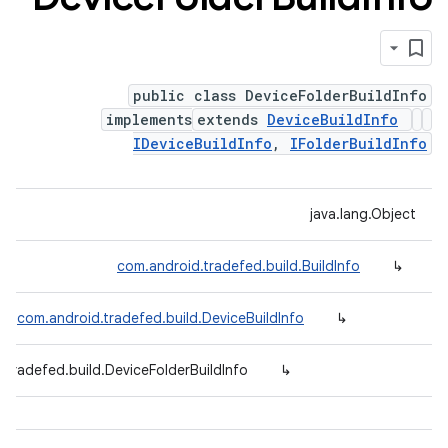
public class DeviceFolderBuildInfo
implements
extends
DeviceBuildInfo
IDeviceBuildInfo
,
IFolderBuildInfo
java.lang.Object
com.android.tradefed.build.BuildInfo
↳
com.android.tradefed.build.DeviceBuildInfo
↳
.tradefed.build.DeviceFolderBuildInfo
↳