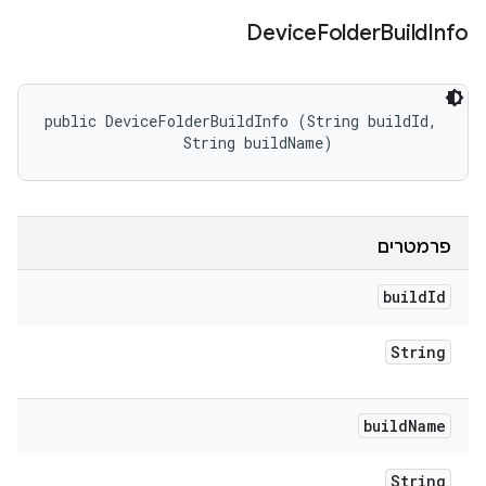
Device
Folder
Build
Info
public DeviceFolderBuildInfo (String buildId, 

                String buildName)
פרמטרים
build
Id
String
build
Name
String