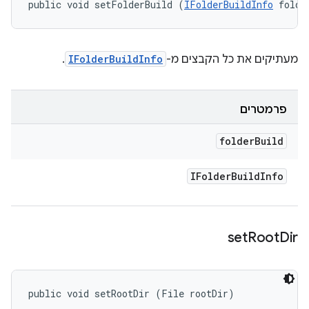
public void setFolderBuild (
IFolderBuildInfo
 folde
מעתיקים את כל הקבצים מ-
IFolderBuildInfo
.
פרמטרים
folder
Build
IFolder
Build
Info
set
Root
Dir
public void setRootDir (File rootDir)