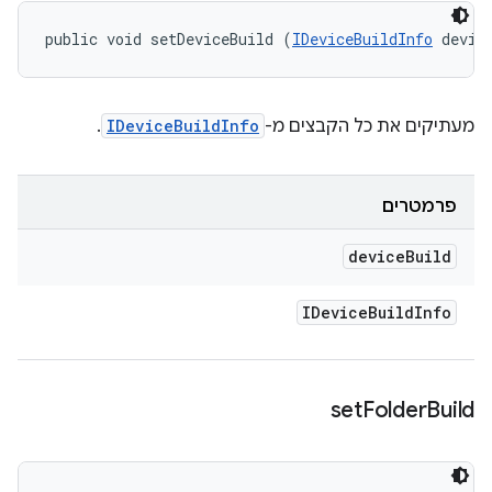
public void setDeviceBuild (
IDeviceBuildInfo
 devic
מעתיקים את כל הקבצים מ-
IDeviceBuildInfo
.
פרמטרים
device
Build
IDevice
Build
Info
set
Folder
Build