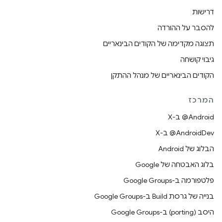
דרישות
להסבר על ההורדה
תצוגה מקדימה של הקודים הבינאריים
גיבוי קושחה
הקודים הבינאריים של מנהל ההתקן
המרכז
‫‎@Android ב-X
‫‎@AndroidDev ב-X
הבלוג של Android
בלוג האבטחה של Google
פלטפורמה ב-Google Groups
בנייה של גרסת Build ב-Google Groups
היסב (porting) ב-Google Groups