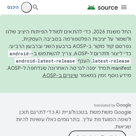
היכנס
החל משנת 2026, כדי להתאים למודל הפיתוח היציב שלנו
ולשמור על יציבות הפלטפורמה בסביבה העסקית,
נפרסם קוד מקור ב-AOSP ברבעון השני וברבעון הרביעי.
כדי ליצור ולתרום ל-AOSP, צריך להשתמש ב-
android-
latest-release
. הענף
android-latest-release
manifest תמיד יפנה לגרסה האחרונה שנדחפה ל-AOSP.
מידע נוסף זמין במאמר
שינויים ב-AOSP
.
‫Google משתמשת בטכנולוגיית AI כדי לתרגם תוכן
לשפה המועדפת עליך. בתרגומים כאלו עשויות להיות
שגיאות.