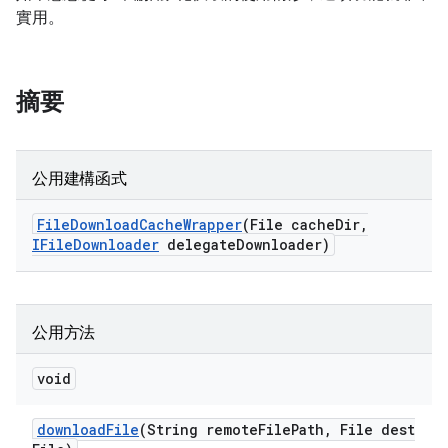
實用。
摘要
公用建構函式
File
Download
Cache
Wrapper
(File cache
Dir
,
IFile
Downloader
delegate
Downloader)
公用方法
void
download
File
(String remote
File
Path
,
File dest