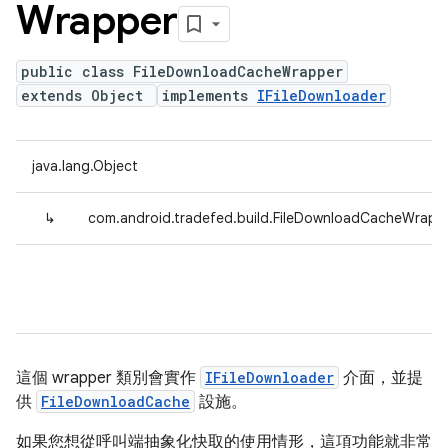
Wrapper
public class FileDownloadCacheWrapper
extends Object
implements
IFileDownloader
java.lang.Object
↳
com.android.tradefed.build.FileDownloadCacheWrapp
這個 wrapper 類別會實作
IFileDownloader
介面，並提
供
FileDownloadCache
設施。
如果您想從呼叫端抽象化快取的使用情形，這項功能就非常