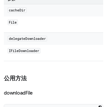
cache
Dir
File
delegate
Downloader
IFile
Downloader
公用方法
download
File