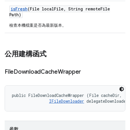
is
Fresh
(File local
File
,
String remote
File
Path)
檢查本機檔案是否為最新版本。
公用建構函式
File
Download
Cache
Wrapper
public FileDownloadCacheWrapper (File cacheDir, 

IFileDownloader
 delegateDownloader
參數