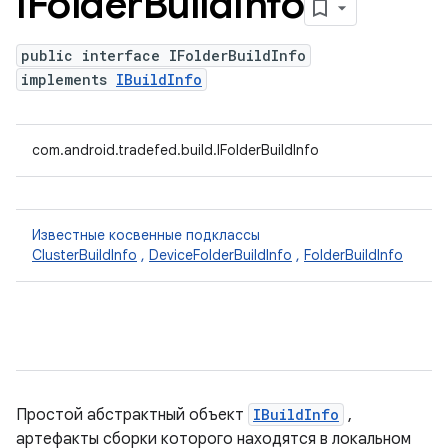
IFolder
Build
Info
public interface IFolderBuildInfo
implements
IBuildInfo
com.android.tradefed.build.IFolderBuildInfo
Известные косвенные подклассы
ClusterBuildInfo
,
DeviceFolderBuildInfo
,
FolderBuildInfo
Простой абстрактный объект
IBuildInfo
,
артефакты сборки которого находятся в локальном