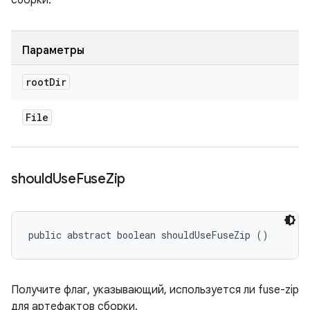
сборки.
Параметры
root
Dir
File
should
Use
Fuse
Zip
public abstract boolean shouldUseFuseZip ()
Получите флаг, указывающий, используется ли fuse-zip
для артефактов сборки.