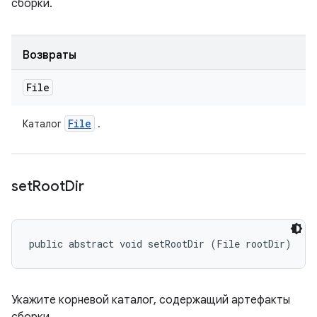
сборки.
Возвраты
File
File
Каталог
.
set
Root
Dir
public abstract void setRootDir (File rootDir)
Укажите корневой каталог, содержащий артефакты