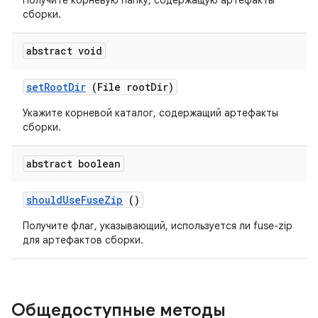
Получите корневую папку, содержащую артефакты
сборки.
abstract void
set
Root
Dir
(File root
Dir)
Укажите корневой каталог, содержащий артефакты
сборки.
abstract boolean
should
Use
Fuse
Zip
()
Получите флаг, указывающий, используется ли fuse-zip
для артефактов сборки.
Общедоступные методы