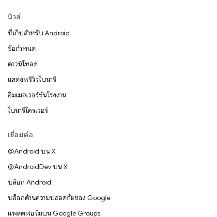
บิวด์
ที่เก็บสำหรับ Android
ข้อกำหนด
ดาวน์โหลด
แสดงพรีวิวไบนารี
อิมเมจเวอร์ชันโรงงาน
ไบนารีไดรเวอร์
เชื่อมต่อ
@Android บน X
@AndroidDev บน X
บล็อก Android
บล็อกด้านความปลอดภัยของ Google
แพลตฟอร์มบน Google Groups