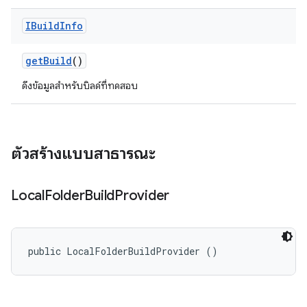
IBuild
Info
get
Build
()
ดึงข้อมูลสําหรับบิลด์ที่ทดสอบ
ตัวสร้างแบบสาธารณะ
Local
Folder
Build
Provider
public LocalFolderBuildProvider ()