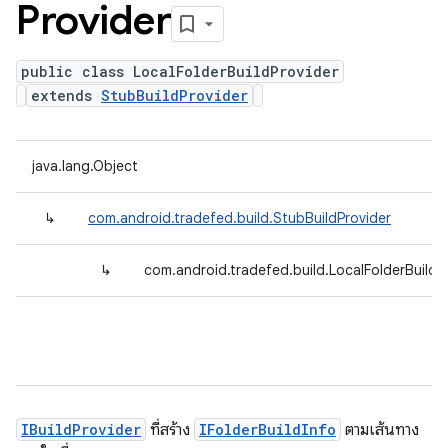
Provider
public class LocalFolderBuildProvider
extends
StubBuildProvider
java.lang.Object
↳
com.android.tradefed.build.StubBuildProvider
↳
com.android.tradefed.build.LocalFolderBuildP
IBuildProvider
ที่สร้าง
IFolderBuildInfo
ตามเส้นทาง