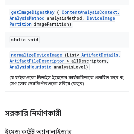
get
Image
Digest
Key
(
Content
Analysis
Context
.
Analysis
Method
analysis
Method
,
Device
Image
Partition
image
Partition)
static void
normalize
Device
Image
(List<
Artifact
Details
.
Artifact
File
Descriptor
> all
Descriptors
,
Analysis
Heuristic
analysis
Level)
যে ফাইলগুলো ডিভাইস ইমেজের কার্যকারিতাকে প্রভাবিত করে না,
সেগুলোর ডেসক্রিপ্টরগুলো সরিয়ে ফেলুন।
সরকারি নির্মাণকারী
ইমেজ কন্টেন্ট অ্যানালাইজার