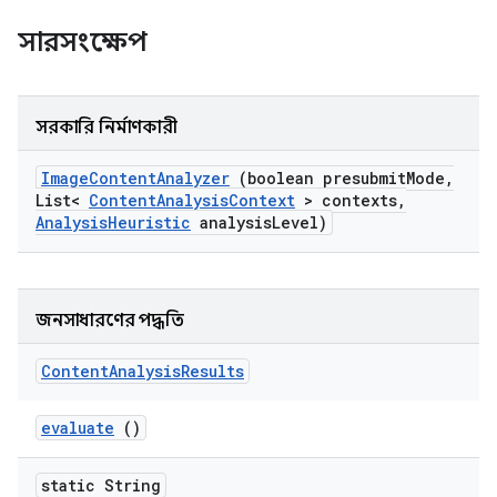
সারসংক্ষেপ
সরকারি নির্মাণকারী
Image
Content
Analyzer
(boolean presubmit
Mode
,
List<
Content
Analysis
Context
> contexts
,
Analysis
Heuristic
analysis
Level)
জনসাধারণের পদ্ধতি
Content
Analysis
Results
evaluate
()
static String