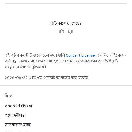
এটি কাজে লেগেছে?
এই পৃষ্ঠার কন্টেন্ট ও কোডের নমুনাগুলি
Content License
-এ বর্ণিত লাইসেন্সের
অধীনস্থ। Java এবং OpenJDK হল Oracle এবং/অথবা তার অ্যাফিলিয়েট
সংস্থার রেজিস্টার্ড ট্রেডমার্ক।
2026-06-22 UTC-তে শেষবার আপডেট করা হয়েছে।
বিল্ড
Android স্টোরেজ
প্রয়োজনীয়তা
ডাউনলোড হচ্ছে