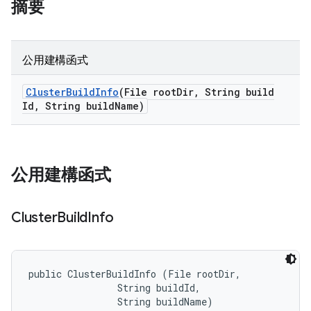
摘要
公用建構函式
Cluster
Build
Info
(File root
Dir
,
String build
Id
,
String build
Name)
公用建構函式
Cluster
Build
Info
public ClusterBuildInfo (File rootDir, 

                String buildId, 

                String buildName)