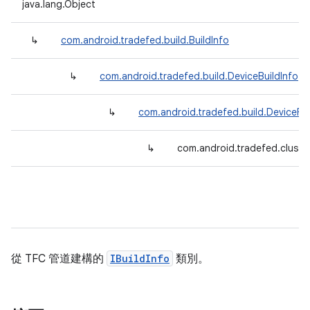
java.lang.Object
↳
com.android.tradefed.build.BuildInfo
↳
com.android.tradefed.build.DeviceBuildInfo
↳
com.android.tradefed.build.DeviceFol
↳
com.android.tradefed.cluster
從 TFC 管道建構的
IBuildInfo
類別。