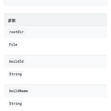
參數
root
Dir
File
build
Id
String
build
Name
String