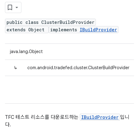
public class ClusterBuildProvider
extends Object
implements
IBuildProvider
java.lang.Object
↳
com.android.tradefed.cluster.ClusterBuildProvider
TFC 테스트 리소스를 다운로드하는
IBuildProvider
입니
다.