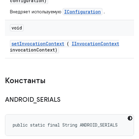
configuration)
IConfiguration
Внедряет используемую
.
void
set
Invocation
Context
(
IInvocation
Context
invocation
Context)
Константы
ANDROID
_
SERIALS
public static final String ANDROID_SERIALS