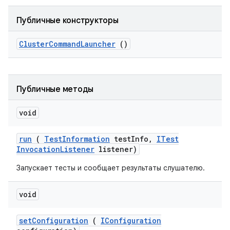
Публичные конструкторы
Cluster
Command
Launcher
()
Публичные методы
void
run
(
Test
Information
test
Info
,
ITest
Invocation
Listener
listener)
Запускает тесты и сообщает результаты слушателю.
void
set
Configuration
(
IConfiguration