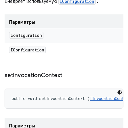
Внедряет используемую
IConfiguration
.
Параметры
configuration
IConfiguration
set
Invocation
Context
public void setInvocationContext (
IInvocationConte
Параметры