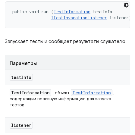
public void run (
TestInformation
 testInfo, 

ITestInvocationListener
 listener)
Запускает тесты и сообщает результаты слушателю.
Параметры
test
Info
Test
Information
Test
Information
: объект
,
содержащий полезную информацию для запуска
тестов.
listener