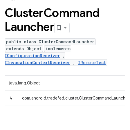
Cluster
Command
Launcher
public class ClusterCommandLauncher
extends Object
implements
IConfigurationReceiver
,
IInvocationContextReceiver
,
IRemoteTest
java.lang.Object
↳
com.android.tradefed.cluster.ClusterCommandLauncher