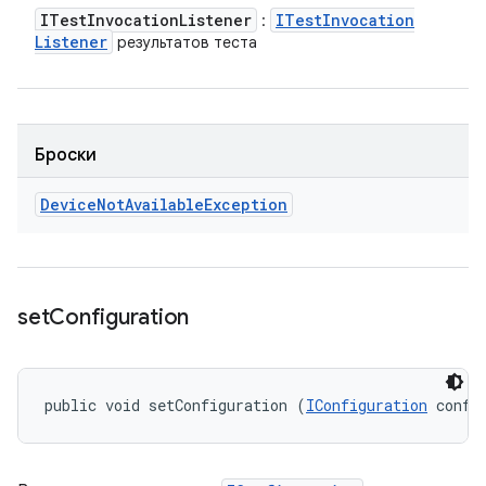
ITest
Invocation
Listener
ITest
Invocation
:
Listener
результатов теста
Броски
Device
Not
Available
Exception
set
Configuration
public void setConfiguration (
IConfiguration
 confi