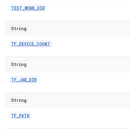
TEST
_
WORK
_
DIR
String
TF
_
DEVICE
_
COUNT
String
TF
_
JAR
_
DIR
String
TF
_
PATH