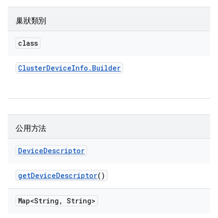
巢狀類別
class
Cluster
Device
Info
.
Builder
公用方法
Device
Descriptor
get
Device
Descriptor
()
Map<String
,
String>