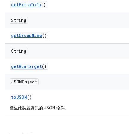
get
Extra
Info
()
String
get
Group
Name
()
String
get
Run
Target
()
JSONObject
to
JSON
()
產生此裝置資訊的 JSON 物件。