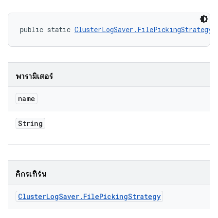
public static 
ClusterLogSaver.FilePickingStrategy
 
พารามิเตอร์
name
String
คิกรีเทิร์น
Cluster
Log
Saver
.
File
Picking
Strategy