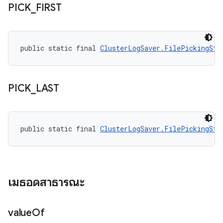
PICK
_
FIRST
public static final 
ClusterLogSaver.FilePickingStr
PICK
_
LAST
public static final 
ClusterLogSaver.FilePickingStr
เมธอดสาธารณะ
value
Of