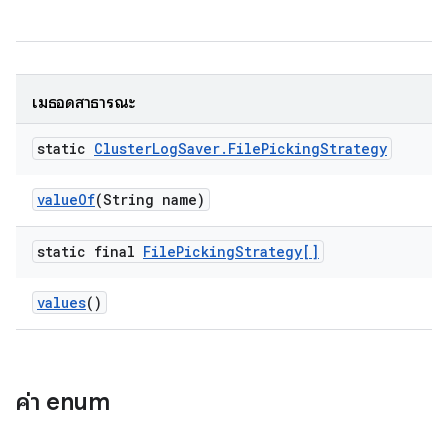
เมธอดสาธารณะ
static
Cluster
Log
Saver
.
File
Picking
Strategy
value
Of
(String name)
static final
File
Picking
Strategy[]
values
()
ค่า enum