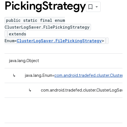
Picking
Strategy
public static final enum
ClusterLogSaver.FilePickingStrategy
extends
Enum<
ClusterLogSaver.FilePickingStrategy
>
java.lang.Object
↳
java.lang.Enum<
com.android.tradefed.cluster.ClusterL
↳
com.android.tradefed.cluster.ClusterLogSaver