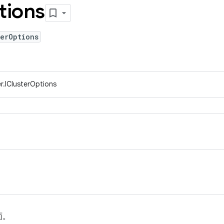
tions
erOptions
r.IClusterOptions
面。