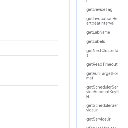
l
getDeviceTag
getInvocationHe
artbeatInterval
getLabName
getLabels
getNextClusterId
s
getReadTimeout
getRunTargetFor
mat
getSchedulerSer
viceAccountKeyfi
le
getSchedulerSer
viceUrl
getServiceUrl