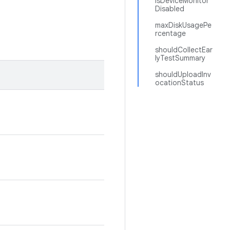
isDeviceMonitor
Disabled
maxDiskUsagePe
rcentage
shouldCollectEar
lyTestSummary
shouldUploadInv
ocationStatus