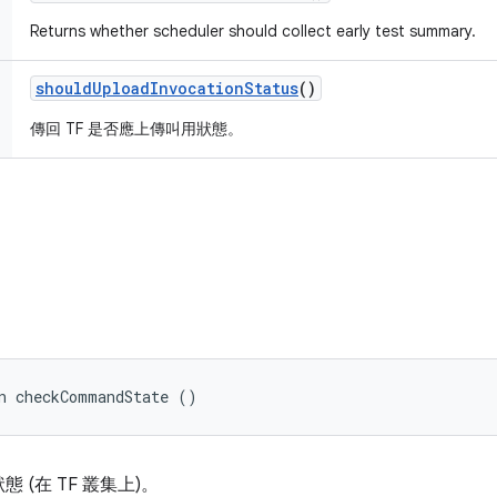
Returns whether scheduler should collect early test summary.
should
Upload
Invocation
Status
()
傳回 TF 是否應上傳叫用狀態。
n checkCommandState ()
(在 TF 叢集上)。