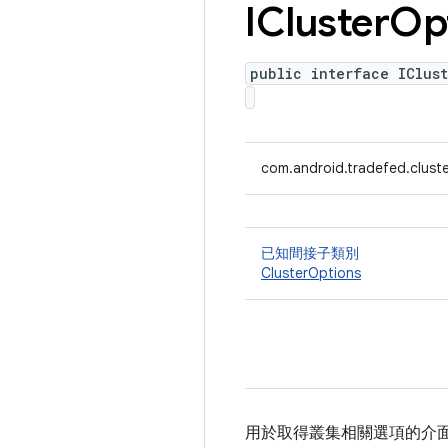
ICluster
Op
public interface IClust
com.android.tradefed.cluste
已知間接子類別
ClusterOptions
用於取得叢集相關選項的介