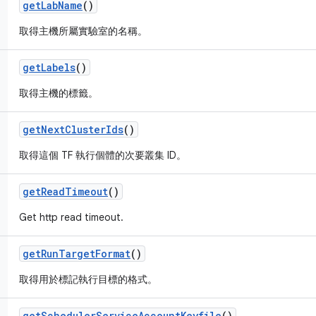
get
Lab
Name
()
取得主機所屬實驗室的名稱。
get
Labels
()
取得主機的標籤。
get
Next
Cluster
Ids
()
取得這個 TF 執行個體的次要叢集 ID。
get
Read
Timeout
()
Get http read timeout.
get
Run
Target
Format
()
取得用於標記執行目標的格式。
get
Scheduler
Service
Account
Keyfile
()