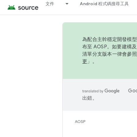
文件
Android 程式碼搜尋工具
為配合主幹穩定開發模型，
布至 AOSP。如要建構及
清單分支版本一律會參照推
更
」。
Go
出錯。
AOSP