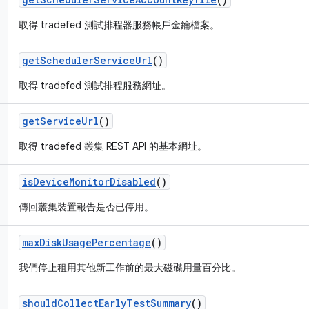
取得 tradefed 測試排程器服務帳戶金鑰檔案。
get
Scheduler
Service
Url
()
取得 tradefed 測試排程服務網址。
get
Service
Url
()
取得 tradefed 叢集 REST API 的基本網址。
is
Device
Monitor
Disabled
()
傳回叢集裝置報告是否已停用。
max
Disk
Usage
Percentage
()
我們停止租用其他新工作前的最大磁碟用量百分比。
should
Collect
Early
Test
Summary
()