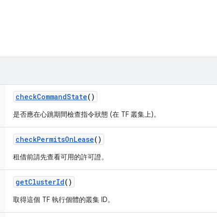
check
Command
State
()
是否應在心跳期間檢查指令狀態 (在 TF 叢集上)。
check
Permits
On
Lease
()
租借前請先查看可用的許可證。
get
Cluster
Id
()
取得這個 TF 執行個體的叢集 ID。